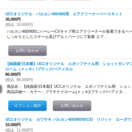
UCCオリジナル バルカン400/800用 エアクリーナーベースキット
30,000円
(
税込
:
33,000円
)
バルカン400/800にハーレーCVキャブ用エアクリーナーが装着できるベ
しっかりとしたスチール及びアルミパーツにて装着 エア…
【純国産/日本製】UCCオリジナル エボソフテイル用 ショットガンマ
ローム（メッキ）/ブラック/ベアメタル
80,000円
(
税込
:
88,000円
)
商品名：【純国産/日本製】UCCオリジナル エボソフテイル用 ショ
商品詳細ー・カラー：プラチナクローム(メッキ)/ブラック/ベアメタ…
UCCオリジナル カワサキ バルカン400/800/II/C/D リジット ローダウ
ム、スポーツスターに適合します ショッピングサイトよりお買い求め頂けますhttps://ucc
10,000円
(
税込
:
11,000円
)