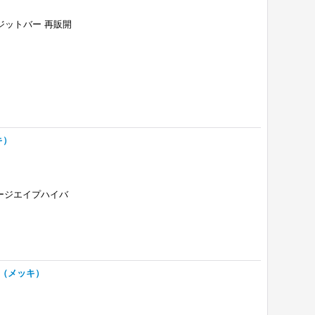
リジットバー 再販開
キ）
テージエイプハイバ
ル（メッキ）