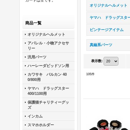
カートは空です。
オリジナルヘルメット
商品一覧
ビンテージアイテム
オリジナルヘルメット
アパレル・小物アクセサ
真鍮系パーツ
リー
汎用パーツ
表示数
:
ハーレーダビッドソン用
カワサキ バルカン 40
105
件
0/800用
ヤマハ ドラッグスター
400/1100用
保護猫チャリティーグッ
ズ
インカム
スマホホルダー