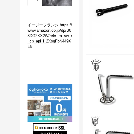
の
マ
フ
ラ
イージーフランジ https://
ー
www.amazon.co.jp/dp/B0
8DG2KX2W/ref=cm_sw_r
交
_cp_api_i_2XogFbN449X
換！
E9