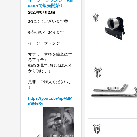
イージーフランジ Am
azonで販売開始！
2020
07
23
年
月
日
おはようございます😃
好評頂いております
イージーフランジ
マフラー交換を簡単にす
るアイテム
動画を見て頂ければお分
かり頂けます
是非 ご購入くださいま
せ
https://youtu.be/sp4MM
aW4xBs
ハ
ー
レ
リテーニングリングの必要がないフランジを 販売開始！ エボ、ツインカ
ー
youtu.be