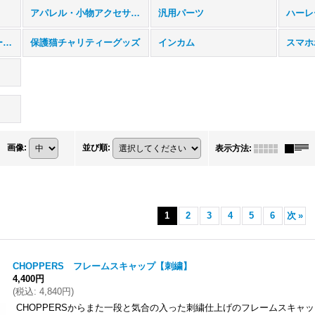
アパレル・小物アクセサリー
汎用パーツ
ハーレ
ヤマハ ドラッグスター400/1100用
保護猫チャリティーグッズ
インカム
スマホ
画像
:
並び順
:
表示方法
:
1
2
3
4
5
6
次
»
CHOPPERS フレームスキャップ【刺繍】
4,400円
(
税込
:
4,840円
)
CHOPPERSからまた一段と気合の入った刺繍仕上げのフレームスキャッ