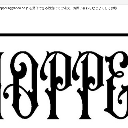
hoppers@yahoo.co.jp を受信できる設定にてご注文、お問い合わせなどよろしくお願