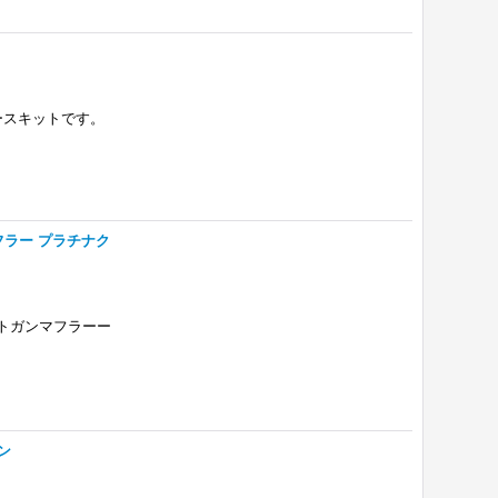
ースキットです。
フラー プラチナク
ットガンマフラーー
ン
hoppers.ocnk.net/product/282