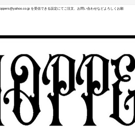
hoppers@yahoo.co.jp を受信できる設定にてご注文、お問い合わせなどよろしくお願