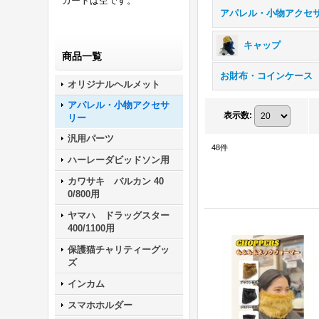
カートは空です。
キャップ
商品一覧
お財布・コインケース
オリジナルヘルメット
アパレル・小物アクセサ
表示数
:
リー
汎用パーツ
48
件
ハーレーダビッドソン用
カワサキ バルカン 40
0/800用
ヤマハ ドラッグスター
400/1100用
保護猫チャリティーグッ
ズ
インカム
スマホホルダー