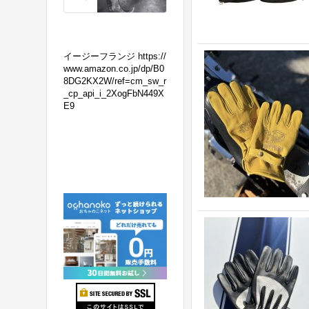
の
マ
フ
ラ
イージーフランジ https://
ー
www.amazon.co.jp/dp/B0
8DG2KX2W/ref=cm_sw_r
交
_cp_api_i_2XogFbN449X
換！
E9