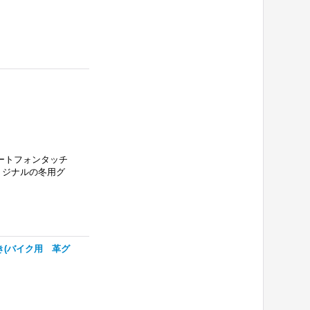
マートフォンタッチ
リジナルの冬用グ
き(バイク用 革グ