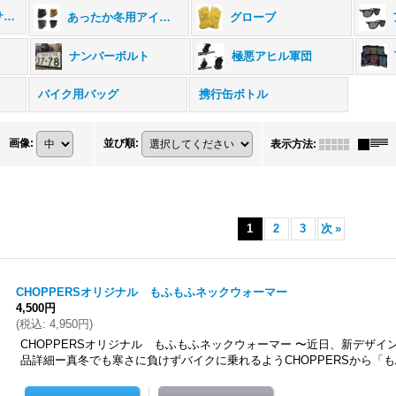
アパレル・小物アクセサリー (全商品)
あったか冬用アイテム
グローブ
ナンバーボルト
極悪アヒル軍団
バイク用バッグ
携行缶ボトル
画像
:
並び順
:
表示方法
:
1
2
3
次
»
CHOPPERSオリジナル もふもふネックウォーマー
4,500円
(
税込
:
4,950円
)
CHOPPERSオリジナル もふもふネックウォーマー 〜近日、新デザイ
品詳細ー真冬でも寒さに負けずバイクに乗れるようCHOPPERSから「