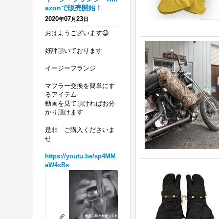
azonで販売開始！
2020
07
23
年
月
日
おはようございます😃
好評頂いております
イージーフランジ
マフラー交換を簡単にす
るアイテム
動画を見て頂ければお分
かり頂けます
是非 ご購入くださいま
せ
https://youtu.be/sp4MM
aW4xBs
ハ
ー
レ
リテーニングリングの必要がないフランジを 販売開始！ エボ、ツインカ
ー
youtu.be