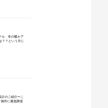
ジナル 冬の暖かア
は？？という方に
設計のご紹介〜こ
hoppers.ocnk.net/product/282
ク操作に最低限使