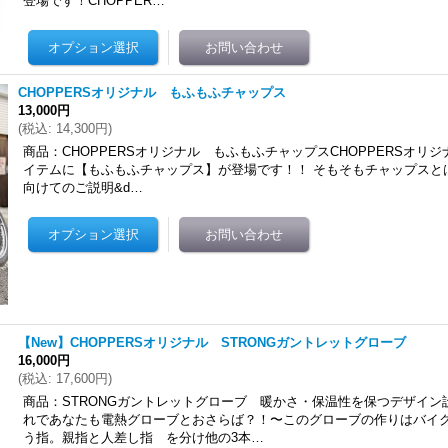
登場です！CHOPPER…
CHOPPERSオリジナル もふもふチャップス
13,000円
(
税込
:
14,300円
)
商品：CHOPPERSオリジナル もふもふチャップスCHOPPERSオリ
イテムに【もふもふチャップス】が登場です！！ そもそもチャップスと
向けてのご説明&d…
【New】CHOPPERSオリジナル STRONGガントレットグローブ
16,000円
(
税込
:
17,600円
)
商品：STRONGガントレットグローブ 暖かさ・保温性を保つデザイン
ム、スポーツスターに適合します ショッピングサイトよりお買い求め頂けますhttps://ucc
れであなたも電熱グローブとおさらば？！〜このグローブの作りはバイ
う指。親指と人差し指 を分け他の3本…