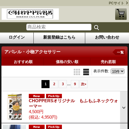
PCサイト
ログイン
新規登録はこちら
お問い合わせ
アパレル・小物アクセサリー
一覧
おすすめ順
価格の安い順
売れ筋順
表示件数
:
...
1
2
3
9
次
»
CHOPPERSオリジナル もふもふネックウォ
ーマー
4,500円
(税込
:
4,950円)