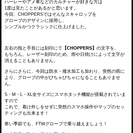
ハーレーやアメ車などのカルチャーが好きな方は
1度は見たことがあるかと思います。
今回、CHOPPERSではそんなスキャロップを
グローブのデザインに採用し、
シンプルかつクラシックに仕上げました。
左右の指と手首には刻印にて
【CHOPPERS】
の文字を。
もちろん、レーザー刻印のため、雨や日焼けによって文字が
消えることもありません。
さらにさらに、今回は防水・撥水加工も加わり、突然の雨に
より、グローブの中がびちゃびちゃになることもありませ
ん。
S・M・L・XL全サイズにスマホタッチ機能が搭載されていま
すので
これで、着け外しをせずに突然のスマホ操作やマップのセッ
ティングも出来ます！
寒い季節でも、FTWグローブで乗り越えましょう！