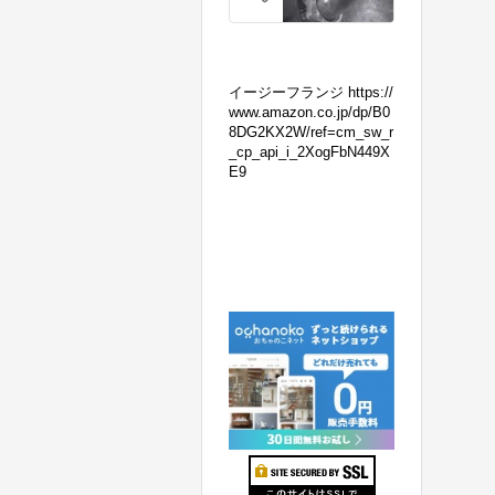
の
マ
フ
ラ
イージーフランジ https://
ー
www.amazon.co.jp/dp/B0
8DG2KX2W/ref=cm_sw_r
交
_cp_api_i_2XogFbN449X
換！
E9