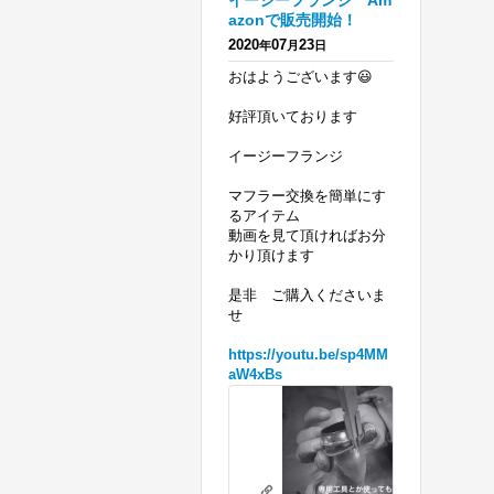
イージーフランジ Am
azonで販売開始！
2020
07
23
年
月
日
おはようございます😃
好評頂いております
イージーフランジ
マフラー交換を簡単にす
るアイテム
動画を見て頂ければお分
かり頂けます
是非 ご購入くださいま
せ
https://youtu.be/sp4MM
aW4xBs
ハ
ー
レ
リテーニングリングの必要がないフランジを 販
ー
youtu.be