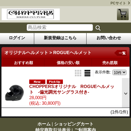
PCサイト
ログイン
新規登録はこちら
お問い合わせ
オリジナルヘルメット > ROGUEヘルメット
一覧
おすすめ順
価格の安い順
売れ筋順
表示件数
:
CHOPPERSオリジナル ROGUEヘルメッ
ト -偏光調光サングラス付き-
28,000円
(税込
:
30,800円)
(1件/1件)
ホーム
|
ショッピングカート
特定商取引法表示
|
ご利用案内