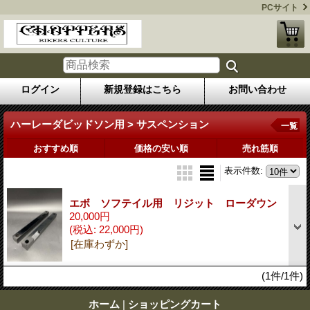
PCサイト
ログイン
新規登録はこちら
お問い合わせ
ハーレーダビッドソン用 > サスペンション
一覧
おすすめ順
価格の安い順
売れ筋順
表示件数
:
エボ ソフテイル用 リジット ローダウン
20,000円
(税込
:
22,000円)
[在庫わずか]
(1件/1件)
ホーム
|
ショッピングカート