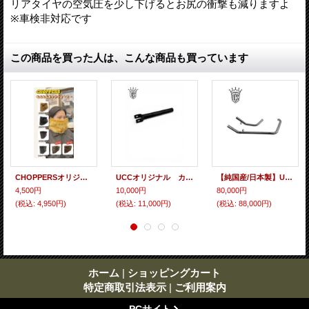
リアタイヤの空気圧を少し下げるとお尻の衝撃も減りますよ
※車検非対応です
この商品を買った人は、こんな商品も買っています
CHOPPERSオリジナル もふもふネックウォーマー
UCCオリジナル カワサキ バルカン400/800/II/C/D リジット ローダウン
【純国産/日本製】UCCオリジナル アップスイープマフラー ヘッダーパイプ・汎用エンド エボ ソフテイル
4,500円
10,000円
80,000円
(税込
:
4,950円)
(税込
:
11,000円)
(税込
:
88,000円)
ホーム
|
ショッピングカート
特定商取引法表示
|
ご利用案内
PCサイト