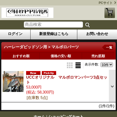
PCサイト
ログイン
新規登録はこちら
お問い合わせ
ハーレーダビッドソン用 > マルボロパーツ
一覧
おすすめ順
価格の安い順
売れ筋順
表示件数
:
UCCオリジナル マルボロマンパーツ3点セッ
ト
53,000円
(税込
:
58,300円)
[在庫数 5点]
(1件/1件)
ホーム
|
ショッピングカート