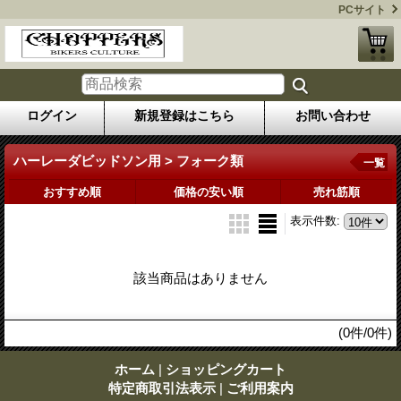
PCサイト
ログイン
新規登録はこちら
お問い合わせ
ハーレーダビッドソン用 > フォーク類
一覧
おすすめ順
価格の安い順
売れ筋順
表示件数
:
該当商品はありません
(0件/0件)
ホーム
|
ショッピングカート
特定商取引法表示
|
ご利用案内