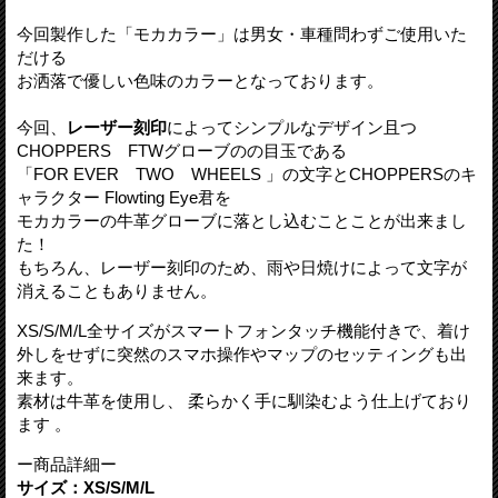
今回製作した「モカカラー」は男女・車種問わずご使用いた
だける
お洒落で優しい色味のカラーとなっております。
今回、
レーザー刻印
によってシンプルなデザイン且つ
CHOPPERS FTWグローブのの目玉である
「FOR EVER TWO WHEELS 」の文字とCHOPPERSのキ
ャラクター Flowting Eye君を
モカカラーの牛革グローブに落とし込むことことが出来まし
た！
もちろん、レーザー刻印のため、雨や日焼けによって文字が
消えることもありません。
XS/S/M/L全サイズがスマートフォンタッチ機能付きで、着け
外しをせずに突然のスマホ操作やマップのセッティングも出
来ます。
素材は牛革を使用し、 柔らかく手に馴染むよう仕上げており
ます 。
ー商品詳細ー
サイズ：XS/S/M/L