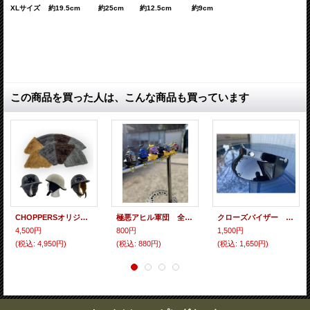
XLサイズ 約19.5cm 約25cm 約12.5cm 約9cm
この商品を買った人は、こんな商品も買っています
CHOPPERSオリジナル 汎用 もふもふ半キャップ耳当て
極悪アヒル軍団 全9隊員（9匹）
クローズバイザー 全6色展開！！！
4,500円
800円
1,500円
(税込
:
4,950円)
(税込
:
880円)
(税込
:
1,650円)