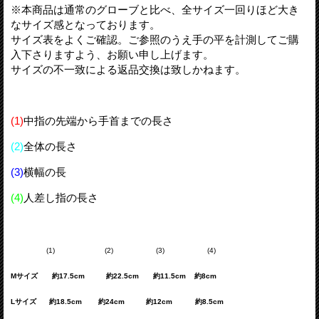
※本商品は通常のグローブと比べ、全サイズ一回りほど大き
なサイズ感となっております。
サイズ表をよくご確認。ご参照のうえ手の平を計測してご購
入下さりますよう、お願い申し上げます。
サイズの不一致による返品交換は致しかねます。
(1)
中指の先端から手首までの長さ
(2)
全体の長さ
(3)
横幅の長
(4)
人差し指の長さ
(1) (2) (3) (4)
Mサイズ 約17.5cm 約22.5cm 約11.5cm 約8cm
Lサイズ 約18.5cm 約24cm 約12cm 約8.5cm