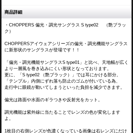
商品詳細
・CHOPPERS 偏光・調光サングラス S type02 （艶ブラッ
ク）
CHOPPERSアイウェアシリーズの偏光・調光機能サングラス
に新形状のサングラスが登場です！！
「偏光・調光機能サングラスS type01」と比べ、天地幅が広く
より一層風を巻き込みにくい形状となっております。
更に、「S type02 （艶ブラック）」では耳にかける部分。
「テンプル」内側にずれ落ち防止のゴムが付いている為、
走行中に眼鏡が動いてしまうといった負担を減少できます。
偏光は路面や水面のギラつきや反射光をカット。
調光機能は紫外線に当たることでレンズの色が変化します
よ。
1枚目の右側レンズが色濃くなっている画像は右レンズにだけ