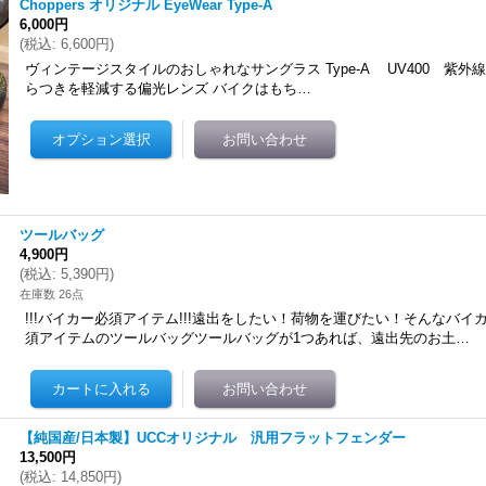
Choppers オリジナル EyeWear Type-A
6,000円
(
税込
:
6,600円
)
ヴィンテージスタイルのおしゃれなサングラス Type-A UV400 紫外
らつきを軽減する偏光レンズ バイクはもち…
ツールバッグ
4,900円
(
税込
:
5,390円
)
在庫数 26点
!!!バイカー必須アイテム!!!遠出をしたい！荷物を運びたい！そんなバイ
須アイテムのツールバッグツールバッグが1つあれば、遠出先のお土…
【純国産/日本製】UCCオリジナル 汎用フラットフェンダー
13,500円
(
税込
:
14,850円
)