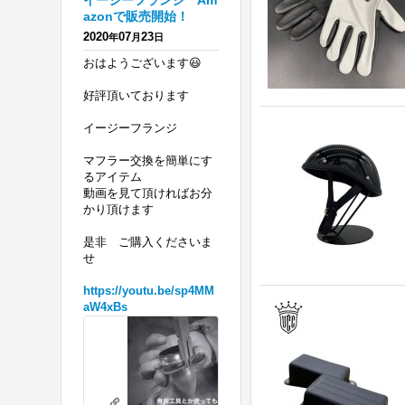
イージーフランジ Am
azonで販売開始！
2020
07
23
年
月
日
おはようございます😃
好評頂いております
イージーフランジ
マフラー交換を簡単にす
るアイテム
動画を見て頂ければお分
かり頂けます
是非 ご購入くださいま
せ
https://youtu.be/sp4MM
aW4xBs
ハ
ー
レ
リテーニングリングの必要がないフランジを 販売開始！ エボ、ツインカ
ー
youtu.be