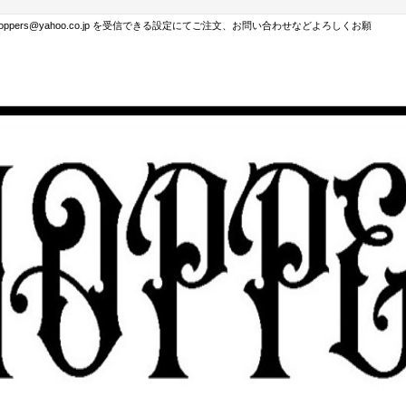
hoppers@yahoo.co.jp を受信できる設定にてご注文、お問い合わせなどよろしくお願