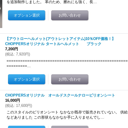
を追加制作しました。 革のため、擦れにも強く、長…
【アウトローヘルメット(アウトレットアイテム)10％OFF価格！】
CHOPPERSオリジナル タートルヘルメット ブラック
7,200円
(
税込
:
7,920円
)
=====================================================
=========…
CHOPPERSオリジナル オールドスクールナローピリオンシート
16,000円
(
税込
:
17,600円
)
このスタイルのピリオンシート なかなか既存で販売されていない。 供
などありました この形状もなかなか手に入りませんでし…
ム、スポーツスターに適合します ショッピングサイトよりお買い求め頂けますhttps://ucc