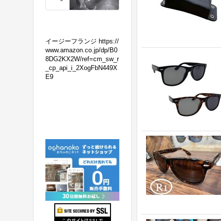
の
マ
フ
ラ
イージーフランジ https://
ー
www.amazon.co.jp/dp/B0
8DG2KX2W/ref=cm_sw_r
交
_cp_api_i_2XogFbN449X
換！
E9