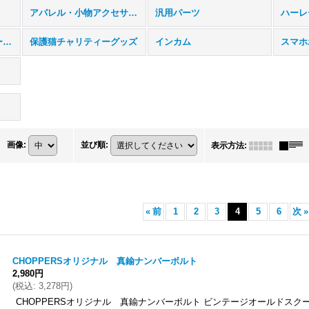
アパレル・小物アクセサリー
汎用パーツ
ハーレ
ヤマハ ドラッグスター400/1100用
保護猫チャリティーグッズ
インカム
スマホ
画像
:
並び順
:
表示方法
:
«
前
1
2
3
4
5
6
次
»
CHOPPERSオリジナル 真鍮ナンバーボルト
2,980円
(
税込
:
3,278円
)
CHOPPERSオリジナル 真鍮ナンバーボルト ビンテージオールドスク