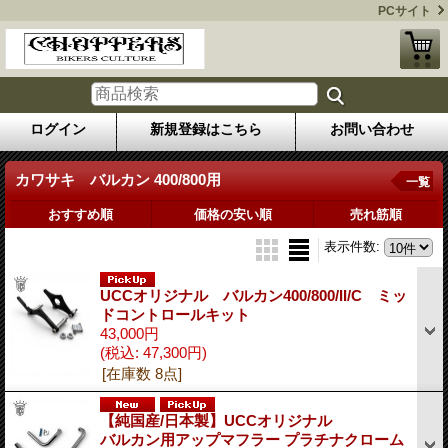
PCサイト
ログイン
新規登録はこちら
お問い合わせ
カワサキ バルカン 400/800用
一覧
おすすめ順
価格の安い順
売れ筋順
表示件数
:
UCCオリジナル バルカン400/800/II/C ミッ
ドコントロールキット
43,000円
(税込
:
47,300円)
[在庫数 8点]
【純国産/日本製】UCCオリジナル
バルカン用アップマフラー プラチナクローム