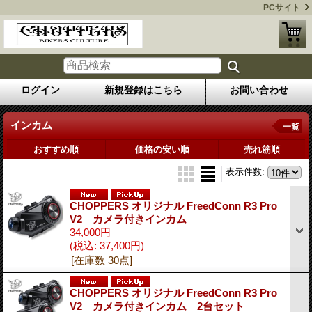
PCサイト
ログイン
新規登録はこちら
お問い合わせ
インカム
一覧
おすすめ順
価格の安い順
売れ筋順
表示件数
:
CHOPPERS オリジナル FreedConn R3 Pro
V2 カメラ付きインカム
34,000円
(税込
:
37,400円)
[在庫数 30点]
CHOPPERS オリジナル FreedConn R3 Pro
V2 カメラ付きインカム 2台セット