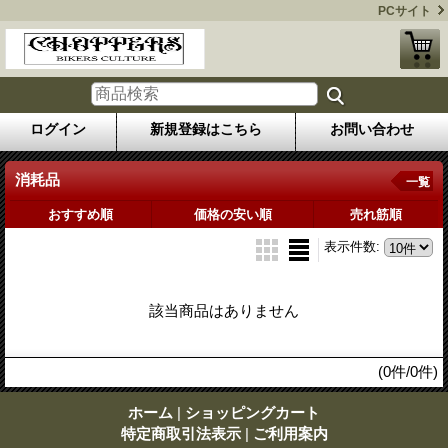
PCサイト
ログイン
新規登録はこちら
お問い合わせ
消耗品
一覧
おすすめ順
価格の安い順
売れ筋順
表示件数
:
該当商品はありません
(0件/0件)
ホーム
|
ショッピングカート
特定商取引法表示
|
ご利用案内