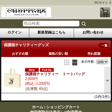
PCサイト
ログイン
新規登録はこちら
お問い合わせ
保護猫チャリティーグッズ
一覧
おすすめ順
価格の安い順
売れ筋順
表示件数
:
保護猫チャリティー トートバッグ
2,000円
(税込
:
2,200円)
[在庫数 49点]
(1件/1件)
ホーム
|
ショッピングカート