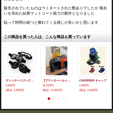
販売されていたものはラミネートされた艶ありでしたが 風合
いを求めた結果マットコート紙での製作となりました
貼って時間が経つと擦れてくる感じが良いかと思います
この商品を買った人は、こんな商品も買っています
ヴィンテージゴーグル type1
【アウトローヘルメット(アウトレットアイテム)10％OFF価格！】 CHOPPERS スーパースモールジェット500 ブラック
CHOPPERS キャップ
3,000円
16,200円
2,400円
(税込
:
3,300円)
(税込
:
17,820円)
(税込
:
2,640円)