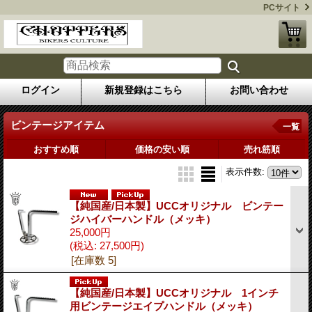
PCサイト
ログイン
新規登録はこちら
お問い合わせ
ビンテージアイテム
一覧
おすすめ順
価格の安い順
売れ筋順
表示件数
:
【純国産/日本製】UCCオリジナル ビンテー
ジハイバーハンドル（メッキ）
25,000円
(税込
:
27,500円)
[在庫数 5]
【純国産/日本製】UCCオリジナル 1インチ
用ビンテージエイプハンドル（メッキ）