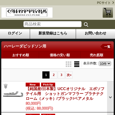
PCサイト
ログイン
新規登録はこちら
お問い合わせ
ハーレーダビッドソン用
一覧
おすすめ順
価格の安い順
売れ筋順
表示件数
:
1
2
3
次
»
【純国産/日本製】UCCオリジナル エボソフ
テイル用 ショットガンマフラー プラチナク
ローム（メッキ）/ブラック/ベアメタル
80,000円
(税込
:
88,000円)