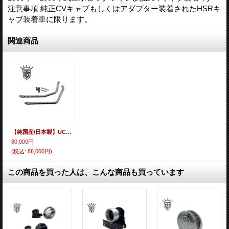
注意事項 純正CVキャブもしくはアダプター装着されたHSRキ
ャブ装着車に限ります。
関連商品
【純国産/日本製】UCCオリジナル 84〜05年/ソフテイル用 1-3/4ドラッグパイプ
80,000円
(税込
:
88,000円)
この商品を買った人は、こんな商品も買っています