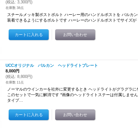
(
税込
:
3,300円
)
在庫数 38点
スチールメッキ製ポストボルト ハーレー用のハンドルポストを バルカン400/8
装着できるようにするボルトです ハーレーのハンドルポストでサイズが 
UCCオリジナル バルカン ヘッドライトプレート
8,000円
(
税込
:
8,800円
)
在庫数 11点
ノーマルのウインカーを社外に変更するとき ヘッドライトがグラグラに
このセットで一気に解消です *画像のヘッドライトステーは付属しません 
タイプ…