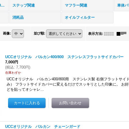
カワサキ バルカン 400/800用 (全商品)
ステップ関連
マフラー関連
車体パ
消耗品
オイルフィルター
画像
:
並び順
:
表示方法
:
UCCオリジナル バルカン400/800 ステンレスフラットサイドカバー
7,000円
(
税込
:
7,700円
)
在庫わずか
UCCオリジナル バルカン400/800用 ステンレス製 右側フラットサ
み） フラットサイドカバーに変えるだけでスッキリとした印象に。 お
どを貼ってオシャレ…
UCCオリジナル バルカン チェーンガード