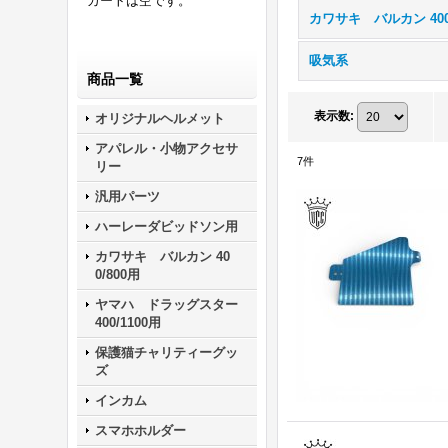
カートは空です。
吸気系
商品一覧
表示数
:
オリジナルヘルメット
アパレル・小物アクセサ
7
件
リー
汎用パーツ
ハーレーダビッドソン用
カワサキ バルカン 40
0/800用
ヤマハ ドラッグスター
400/1100用
保護猫チャリティーグッ
ズ
インカム
スマホホルダー