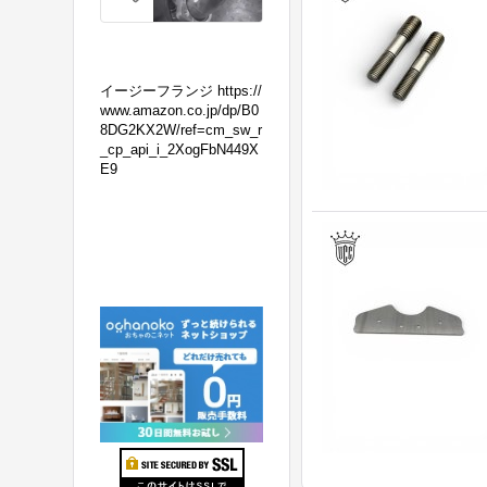
の
マ
フ
ラ
イージーフランジ https://
ー
www.amazon.co.jp/dp/B0
8DG2KX2W/ref=cm_sw_r
交
_cp_api_i_2XogFbN449X
換！
E9