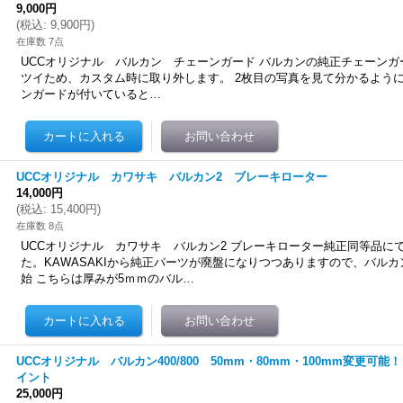
9,000円
(
税込
:
9,900円
)
在庫数 7点
UCCオリジナル バルカン チェーンガード バルカンの純正チェーン
ツイため、カスタム時に取り外します。 2枚目の写真を見て分かるよう
ンガードが付いていると…
UCCオリジナル カワサキ バルカン2 ブレーキローター
14,000円
(
税込
:
15,400円
)
在庫数 8点
UCCオリジナル カワサキ バルカン2 ブレーキローター純正同等品に
た。KAWASAKIから純正パーツが廃盤になりつつありますので、バル
始 こちらは厚みが5ｍｍのバル…
UCCオリジナル バルカン400/800 50mm・80mm・100mm変更可
イント
25,000円