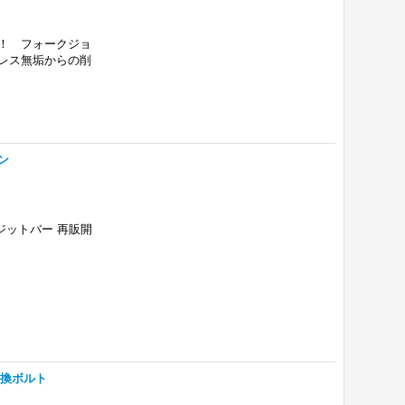
能！！ フォークジョ
ンレス無垢からの削
ン
リジットバー 再販開
変換ボルト
hoppers.ocnk.net/product/282