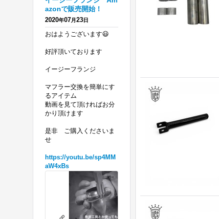
イージーフランジ Am
azonで販売開始！
2020
07
23
年
月
日
おはようございます😃
好評頂いております
イージーフランジ
マフラー交換を簡単にす
るアイテム
動画を見て頂ければお分
かり頂けます
是非 ご購入くださいま
せ
https://youtu.be/sp4MM
aW4xBs
ハ
ー
レ
リテーニングリングの必要がないフランジを 販売開始！ エボ、ツインカ
ー
youtu.be