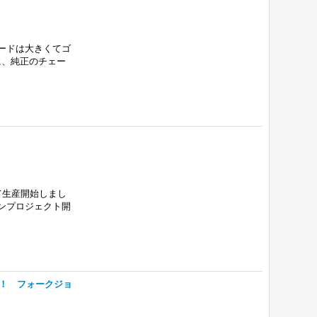
ガードは大きくてゴ
に、純正のチェー
て生産開始しまし
カンプロジェクト開
能！！ フォークジョ