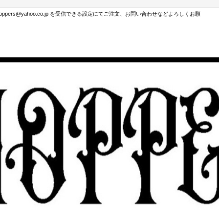
hoppers@yahoo.co.jp を受信できる設定にてご注文、お問い合わせなどよろしくお願