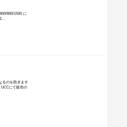
00/1500 に
1…
なるのを防ぎます
UCCにて販売の