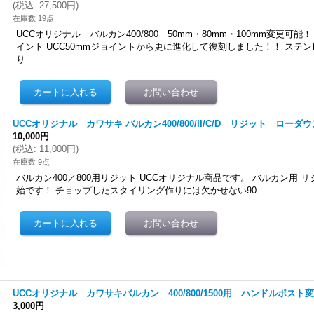
(
税込
:
27,500円
)
在庫数 19点
UCCオリジナル バルカン400/800 50mm・80mm・100mm変更可
イント UCC50mmジョイントから更に進化して復刻しました！！ ステ
り…
UCCオリジナル カワサキ バルカン400/800/II/C/D リジット ローダウ
10,000円
(
税込
:
11,000円
)
在庫数 9点
バルカン400／800用リジット UCCオリジナル商品です。 バルカン用 
始です！ チョップしたスタイリング作りには欠かせない90…
UCCオリジナル カワサキバルカン 400/800/1500用 ハンドルポスト
ム、スポーツスターに適合します ショッピングサイトよりお買い求め頂けますhttps://ucc
3,000円