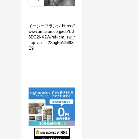
の
マ
フ
ラ
イージーフランジ https://
ー
www.amazon.co.jp/dp/B0
8DG2KX2W/ref=cm_sw_r
交
_cp_api_i_2XogFbN449X
換！
E9