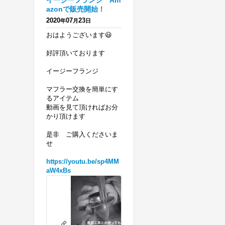
イージーフランジ Am
azonで販売開始！
2020
07
23
年
月
日
おはようございます😃
好評頂いております
イージーフランジ
マフラー交換を簡単にす
るアイテム
動画を見て頂ければお分
かり頂けます
是非 ご購入くださいま
せ
https://youtu.be/sp4MM
aW4xBs
ハ
ー
レ
リテーニングリングの必要がないフランジを 販売開始！ エボ、ツインカ
ー
youtu.be