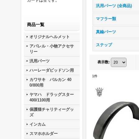
カートは空です。
汎用パーツ (全商品)
マフラー類
商品一覧
真鍮パーツ
オリジナルヘルメット
ステップ
アパレル・小物アクセサ
リー
汎用パーツ
表示数
:
ハーレーダビッドソン用
1
件
カワサキ バルカン 40
0/800用
ヤマハ ドラッグスター
400/1100用
保護猫チャリティーグッ
ズ
インカム
スマホホルダー