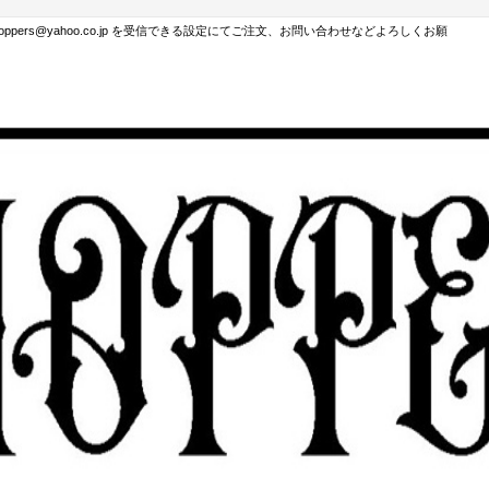
hoppers@yahoo.co.jp を受信できる設定にてご注文、お問い合わせなどよろしくお願