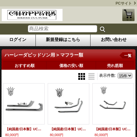
PCサイト
ログイン
新規登録はこちら
お問い合わせ
ハーレーダビッドソン用 > マフラー類
一覧
おすすめ順
価格の安い順
売れ筋順
表示件数
:
【純国産/日本製】UCCオリジナル エボソフテイル用 ショットガンマフラー プラチナクローム（メッキ）/ブラック/ベアメタル
【純国産/日本製】UCCオリジナル 84〜05年/ソフテイル用 1-3/4ドラッグパイプ
【純国産/日本製】UCCオリジナル アップスイープマフラー ヘッダーパイプ・汎用エンド エボ ソフテイル
80,000円
80,000円
80,000円