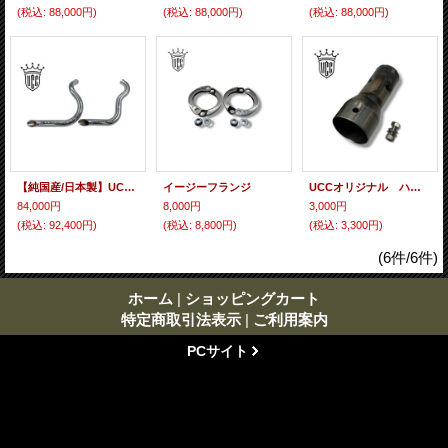
(税込
:
88,000円)
(税込
:
88,000円)
(税込
:
88,000円)
【純国産/日本製】UCCオリジナル ショートドラッグパイプ（SDP）マフラー
イージーフランジ
UCCオリジナル ハーレーUCCマフラー（1-3/4）用 ドリルドサイレンサー 1個売り
84,000円
8,000円
3,000円
(税込
:
92,400円)
(税込
:
8,800円)
(税込
:
3,300円)
(6件/6件)
ホーム
|
ショッピングカート
特定商取引法表示
|
ご利用案内
PCサイト