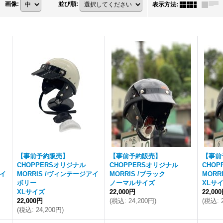
画像
:
並び順
:
表示方法
:
【事前予約販売】
【事前予約販売】
【事前
CHOPPERSオリジナル
CHOPPERSオリジナル
CHO
アイ
MORRIS /ヴィンテージアイ
MORRIS /ブラック
MORR
ボリー
ノーマルサイズ
XLサ
XLサイズ
22,000円
22,00
22,000円
(
税込
:
24,200円
)
(
税込
:
(
税込
:
24,200円
)