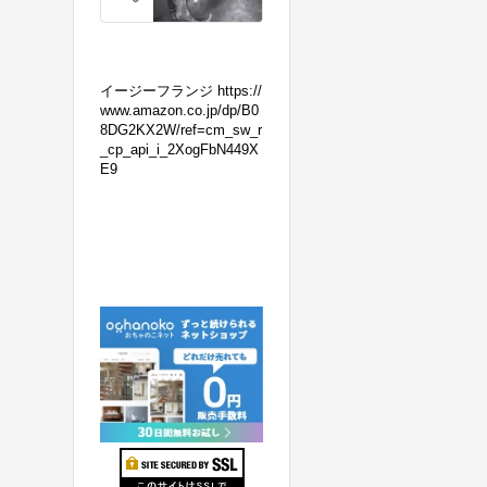
の
マ
フ
ラ
イージーフランジ https://
ー
www.amazon.co.jp/dp/B0
8DG2KX2W/ref=cm_sw_r
交
_cp_api_i_2XogFbN449X
換！
E9