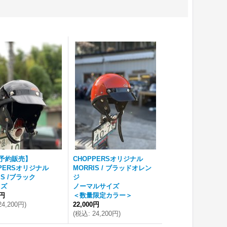
予約販売】
CHOPPERSオリジナル
PPERSオリジナル
MORRIS / ブラッドオレン
IS /ブラック
ジ
イズ
ノーマルサイズ
0円
＜数量限定カラー＞
24,200円
)
22,000円
(
税込
:
24,200円
)