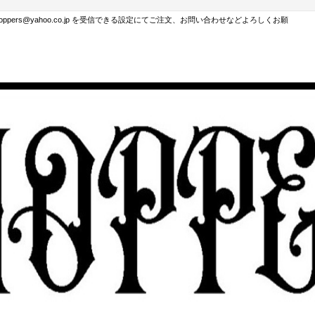
hoppers@yahoo.co.jp を受信できる設定にてご注文、お問い合わせなどよろしくお願