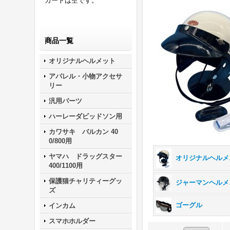
カートは空です。
商品一覧
オリジナルヘルメット
アパレル・小物アクセサ
リー
汎用パーツ
ハーレーダビッドソン用
カワサキ バルカン 40
0/800用
ヤマハ ドラッグスター
オリ
400/1100用
保護猫チャリティーグッ
ジ
ズ
ゴーグル
インカム
スマホホルダー