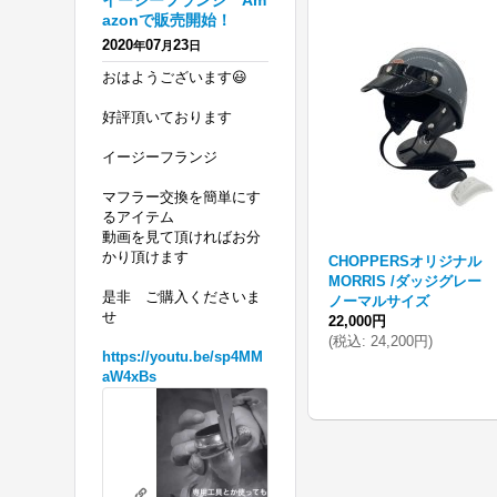
イージーフランジ Am
azonで販売開始！
2020
07
23
年
月
日
おはようございます😃
好評頂いております
イージーフランジ
マフラー交換を簡単にす
るアイテム
動画を見て頂ければお分
かり頂けます
CHOPPERSオリジナル
MORRIS /ダッジグレー
是非 ご購入くださいま
ノーマルサイズ
せ
22,000円
(
税込
:
24,200円
)
https://youtu.be/sp4MM
aW4xBs
ハ
ー
レ
リテーニングリングの必要がないフランジを 販売開始！ エボ、ツインカ
ー
youtu.be