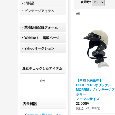
表示数
:
消耗品
ビンテージアイテム
9
件
業者販売登録フォーム
Webike！ 掲載ページ
Yahooオークション
最近チェックしたアイテム
【事前予約販売】
0件
CHOPPERSオリジナル
MORRIS /ヴィンテージ
ボリー
ノーマルサイズ
店長日記
22,000円
(
税込
:
24,200円
)