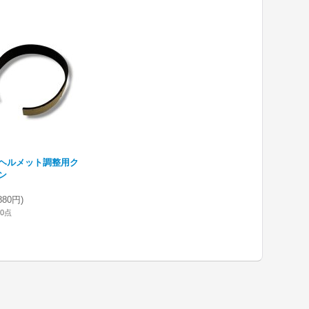
ヘルメット調整用ク
ン
880円
)
10点
hoppers.ocnk.net/product/282