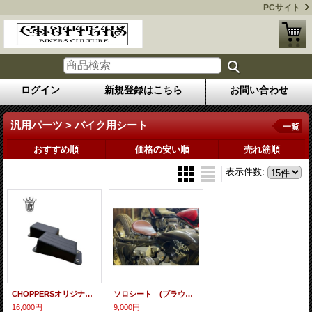
PCサイト
ログイン
新規登録はこちら
お問い合わせ
汎用パーツ > バイク用シート
一覧
おすすめ順
価格の安い順
売れ筋順
表示件数
:
CHOPPERSオリジナル オールドスクールナローピリオンシート
ソロシート (ブラウン/ブラック)
16,000円
9,000円