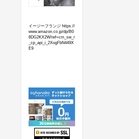
の
マ
フ
ラ
イージーフランジ https://
ー
www.amazon.co.jp/dp/B0
8DG2KX2W/ref=cm_sw_r
交
_cp_api_i_2XogFbN449X
換！
E9