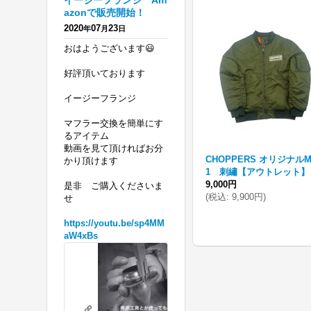
イージーフランジ Am
azonで販売開始！
2020
07
23
年
月
日
おはようございます😃
好評頂いております
イージーフランジ
マフラー交換を簡単にす
るアイテム
動画を見て頂ければお分
CHOPPERS オリジナルM
かり頂けます
1 刺繡【アウトレット】
9,000円
是非 ご購入くださいま
(
税込
:
9,900円
)
せ
https://youtu.be/sp4MM
aW4xBs
ハ
ー
レ
リテーニングリングの必要がないフランジを 販売開始！ エボ、ツインカ
ー
youtu.be