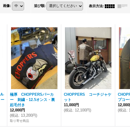
画像
:
並び順
:
表示方法
:
A-
極厚 CHOPPERSパーカ
CHOPPERS コーチジャケ
CHO
リー
ー 刺繍・12.5オンス・裏
ット
プコー
起毛付き
11,000円
12,00
12,000円
(
税込
:
12,100円
)
(
税込
:
(
税込
:
13,200円
)
取り寄せ商品