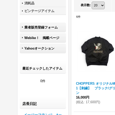
消耗品
表示数
:
ビンテージアイテム
6
件
業者販売登録フォーム
Webike！ 掲載ページ
Yahooオークション
最近チェックしたアイテム
0件
CHOPPERS オリジナルM
1【刺繍】 ブラック/グ
ン
16,000円
(
税込
:
17,600円
)
店長日記