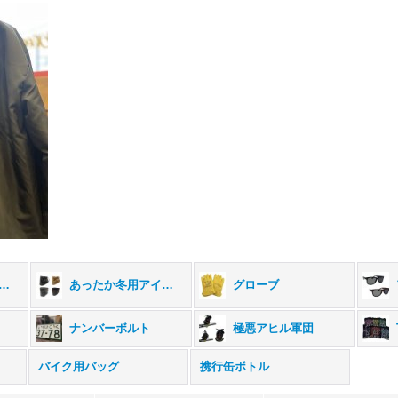
レル・小物アクセサリー (全商品)
あったか冬用アイテム
グローブ
ナンバーボルト
極悪アヒル軍団
バイク用バッグ
携行缶ボトル