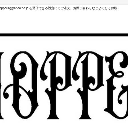
hoppers@yahoo.co.jp を受信できる設定にてご注文、お問い合わせなどよろしくお願