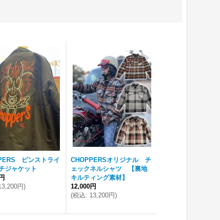
PPERS ピンストライ
CHOPPERSオリジナル チ
チジャケット
ェックネルシャツ 【裏地
0円
キルティング素材】
13,200円
)
12,000円
(
税込
:
13,200円
)