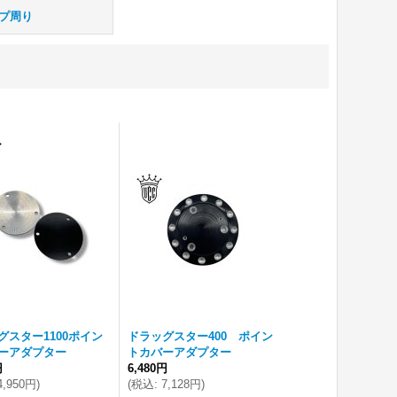
プ周り
グスター1100ポイン
ドラッグスター400 ポイン
ーアダプター
トカバーアダプター
円
6,480円
4,950円
)
(
税込
:
7,128円
)