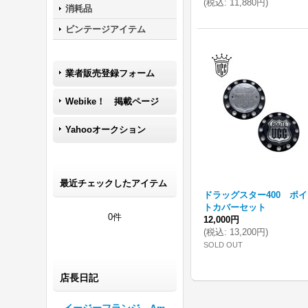
(
税込
:
11,880円
)
消耗品
ビンテージアイテム
業者販売登録フォーム
Webike！ 掲載ページ
Yahooオークション
最近チェックしたアイテム
ドラッグスター400 ポ
トカバーセット
0件
12,000円
(
税込
:
13,200円
)
SOLD OUT
店長日記