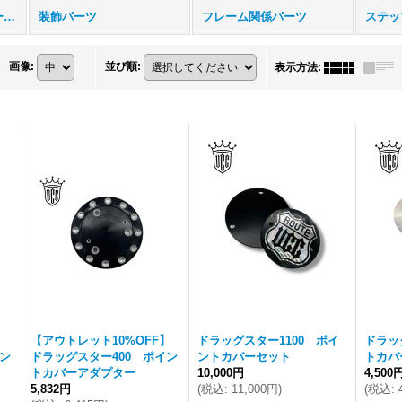
ヤマハ ドラッグスター400/1100用 (全商品)
装飾パーツ
フレーム関係パーツ
ステッ
画像
:
並び順
:
表示方法
:
】
【アウトレット10%OFF】
ドラッグスター1100 ポイ
ドラッ
イン
ドラッグスター400 ポイン
ントカバーセット
トカバ
トカバーアダプター
10,000円
4,500
5,832円
(
税込
:
11,000円
)
(
税込
: