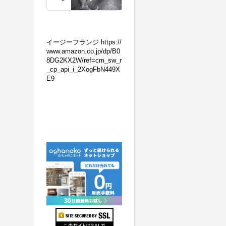
の
マ
フ
ラ
イージーフランジ https://
ー
www.amazon.co.jp/dp/B0
8DG2KX2W/ref=cm_sw_r
交
_cp_api_i_2XogFbN449X
換！
E9