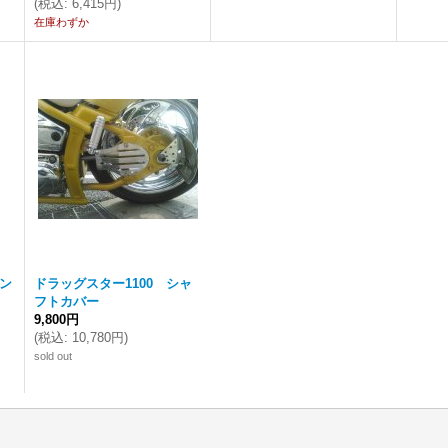
(
税込
:
6,415円
)
在庫わずか
イン
ドラッグスター1100 シャ
フトカバー
9,800円
(
税込
:
10,780円
)
sold out