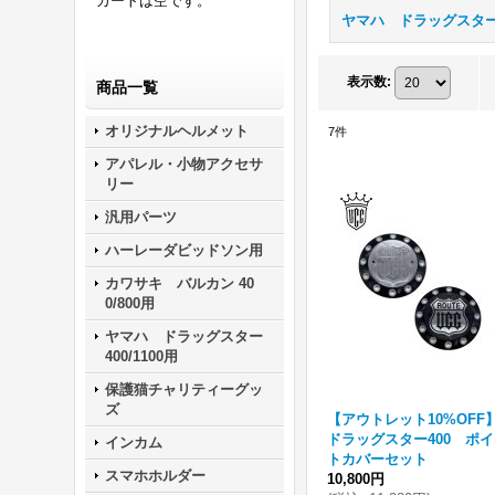
カートは空です。
表示数
:
商品一覧
オリジナルヘルメット
7
件
アパレル・小物アクセサ
リー
汎用パーツ
ハーレーダビッドソン用
カワサキ バルカン 40
0/800用
ヤマハ ドラッグスター
400/1100用
保護猫チャリティーグッ
ズ
【アウトレット10%OFF
ドラッグスター400 ポ
インカム
トカバーセット
スマホホルダー
10,800円