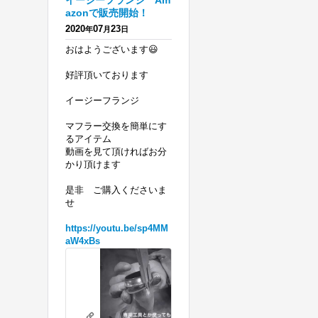
イージーフランジ Am
azonで販売開始！
2020
07
23
年
月
日
おはようございます😃
好評頂いております
イージーフランジ
マフラー交換を簡単にす
るアイテム
動画を見て頂ければお分
かり頂けます
是非 ご購入くださいま
せ
https://youtu.be/sp4MM
aW4xBs
ハ
ー
レ
リテーニングリングの必要がないフランジを 販売開始！ エボ、ツインカ
ー
youtu.be