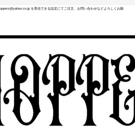
hoppers@yahoo.co.jp を受信できる設定にてご注文、お問い合わせなどよろしくお願