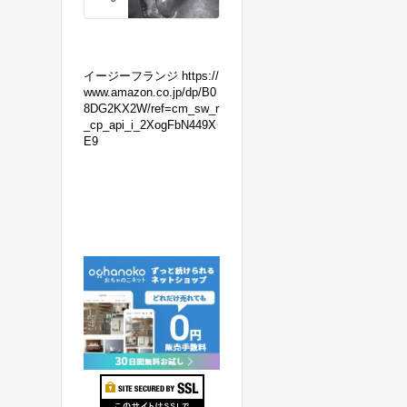
の
マ
フ
ラ
イージーフランジ https://
ー
www.amazon.co.jp/dp/B0
8DG2KX2W/ref=cm_sw_r
交
_cp_api_i_2XogFbN449X
換！
E9