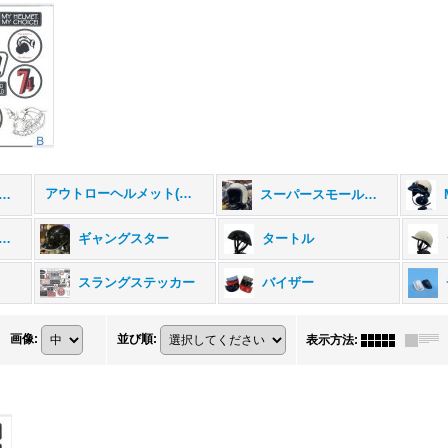
アウトローヘルメット(期間・数量限定)
ジナルヘルメット (全商品)
スーパースモールジェット500
ャーマンヘルメット
ギャングスター
タートル
スラングステッカー
バイザー
画像
:
並び順
:
表示方法
: