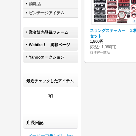
消耗品
ビンテージアイテム
スラングステッカー ２
業者販売登録フォーム
セット
1,800円
Webike！ 掲載ページ
(
税込
:
1,980円
)
取り寄せ商品
Yahooオークション
最近チェックしたアイテム
0件
店長日記