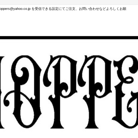
hoppers@yahoo.co.jp を受信できる設定にてご注文、お問い合わせなどよろしくお願