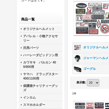
カートは空です。
商品一覧
オリジナルヘルメット
アパレル・小物アクセサ
リー
オリ
汎用パーツ
ハーレーダビッドソン用
ジ
カワサキ バルカン 40
0/800用
ゴーグル
ヤマハ ドラッグスター
400/1100用
表示数
:
保護猫チャリティーグッ
ズ
1
件
インカム
スマホホルダー