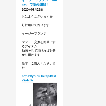
イージーフランジ Am
azonで販売開始！
2020
07
23
年
月
日
おはようございます😃
好評頂いております
イージーフランジ
マフラー交換を簡単にす
るアイテム
動画を見て頂ければお分
かり頂けます
是非 ご購入くださいま
せ
https://youtu.be/sp4MM
aW4xBs
ハ
ー
レ
リテーニングリングの必要がないフランジを 販売開始！ エボ、ツインカ
ー
youtu.be