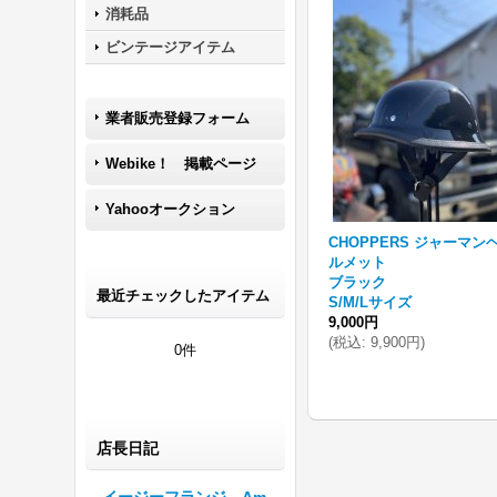
消耗品
ビンテージアイテム
業者販売登録フォーム
Webike！ 掲載ページ
Yahooオークション
CHOPPERS ジャーマン
ルメット
ブラック
最近チェックしたアイテム
S/M/Lサイズ
9,000円
(
税込
:
9,900円
)
0件
店長日記