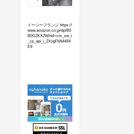
の
マ
フ
ラ
イージーフランジ https://
ー
www.amazon.co.jp/dp/B0
8DG2KX2W/ref=cm_sw_r
交
_cp_api_i_2XogFbN449X
換！
E9