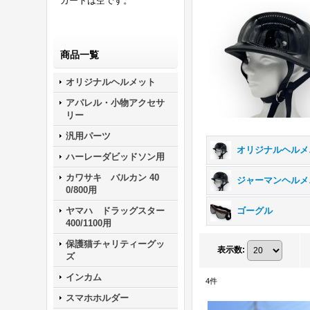
カートは空です。
商品一覧
オリジナルヘルメット
アパレル・小物アクセサ
リー
汎用パーツ
オリ
ハーレーダビッドソン用
カワサキ バルカン 40
ジ
0/800用
ヤマハ ドラッグスター
ゴーグル
400/1100用
保護猫チャリティーグッ
表示数
:
ズ
インカム
4
件
スマホホルダー