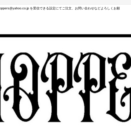
hoppers@yahoo.co.jp を受信できる設定にてご注文、お問い合わせなどよろしくお願