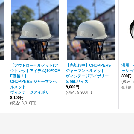
ヘ
【アウトローヘルメット(ア
【売切れ中】CHOPPERS
汎用 
ウトレットアイテム)10％OF
ジャーマンヘルメット
ッショ
F価格！】
ヴィンテージアイボリー
800円
CHOPPERS ジャーマンヘ
S/M/Lサイズ
(
税込
:
ルメット
9,000円
在庫数 
ヴィンテージアイボリー
(
税込
:
9,900円
)
8,100円
(
税込
:
8,910円
)