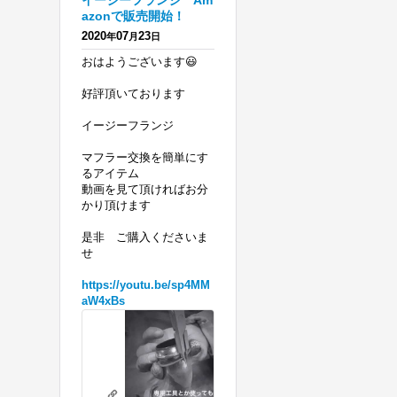
イージーフランジ Am
azonで販売開始！
2020
07
23
年
月
日
おはようございます😃
好評頂いております
イージーフランジ
マフラー交換を簡単にす
るアイテム
動画を見て頂ければお分
かり頂けます
是非 ご購入くださいま
せ
https://youtu.be/sp4MM
aW4xBs
ハ
ー
レ
リテーニングリングの必要がないフランジを 販売開始！ エボ、ツインカ
ー
youtu.be