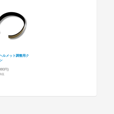
ヘルメット調整用ク
ン
880円
)
10点