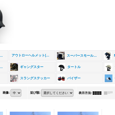
アウトローヘルメット(期間・数量限定)
ジナルヘルメット (全商品)
スーパースモールジェット500
ャーマンヘルメット
ギャングスター
タートル
スラングステッカー
バイザー
画像
:
並び順
:
表示方法
: