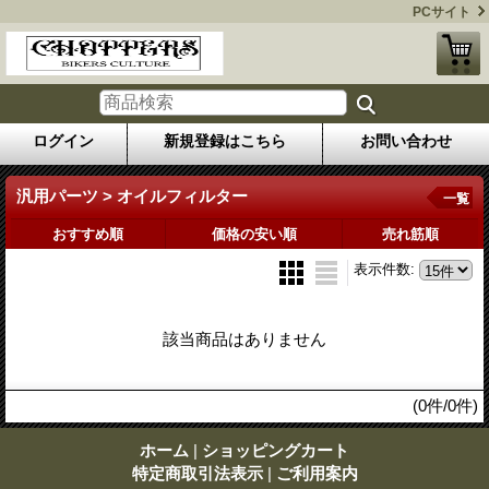
PCサイト
ログイン
新規登録はこちら
お問い合わせ
汎用パーツ > オイルフィルター
一覧
おすすめ順
価格の安い順
売れ筋順
表示件数
:
該当商品はありません
(0件/0件)
ホーム
|
ショッピングカート
特定商取引法表示
|
ご利用案内