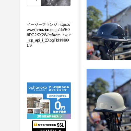
の
マ
フ
ラ
イージーフランジ https://
ー
www.amazon.co.jp/dp/B0
8DG2KX2W/ref=cm_sw_r
交
_cp_api_i_2XogFbN449X
換！
E9