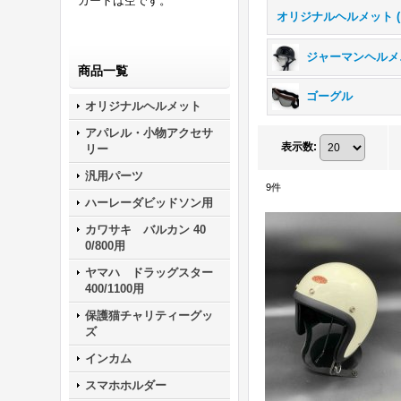
カートは空です。
ジ
商品一覧
ゴーグル
オリジナルヘルメット
アパレル・小物アクセサ
表示数
:
リー
汎用パーツ
9
件
ハーレーダビッドソン用
カワサキ バルカン 40
0/800用
ヤマハ ドラッグスター
400/1100用
保護猫チャリティーグッ
ズ
インカム
スマホホルダー