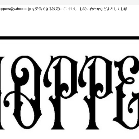
hoppers@yahoo.co.jp を受信できる設定にてご注文、お問い合わせなどよろしくお願