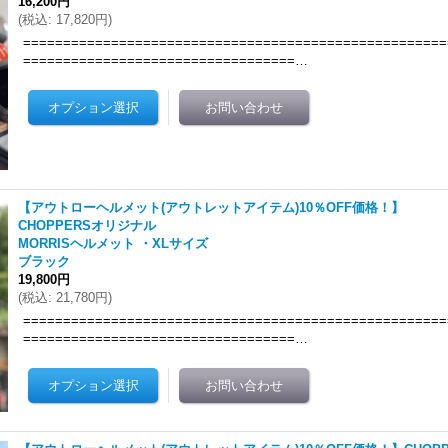
16,200円
(
税込
:
17,820円
)
=====================================================
==================================…
【アウトローヘルメット(アウトレットアイテム)10％OFF価格！】
CHOPPERSオリジナル
MORRISヘルメット ・XLサイズ
ブラック
19,800円
(
税込
:
21,780円
)
=====================================================
==================================…
ム、スポーツスターに適合します ショッピングサイトよりお買い求め頂けますhttps://ucc