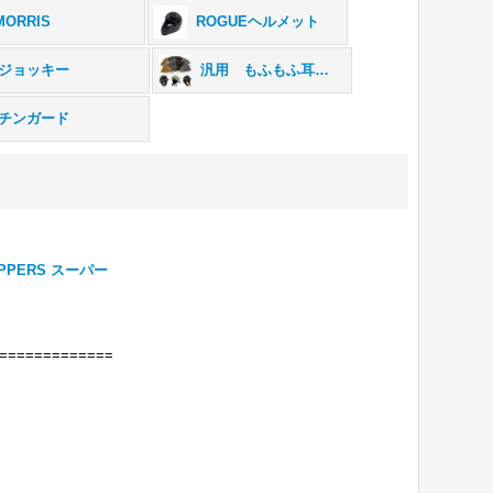
MORRIS
ROGUEヘルメット
ジョッキー
汎用 もふもふ耳当て
チンガード
PERS スーパー
=============