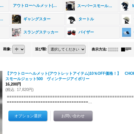
オリジナルヘルメット (全商品)
アウトローヘルメット(期間・数量限定)
スーパースモールジェット500
ャーマンヘルメット
ギャングスター
タートル
スラングステッカー
バイザー
画像
:
並び順
:
表示方法
:
【アウトローヘルメット(アウトレットアイテム)10％OFF価格！】 CHOP
スモールジェット500 ヴィンテージアイボリー
16,200円
(
税込
:
17,820円
)
=====================================================
==================================…