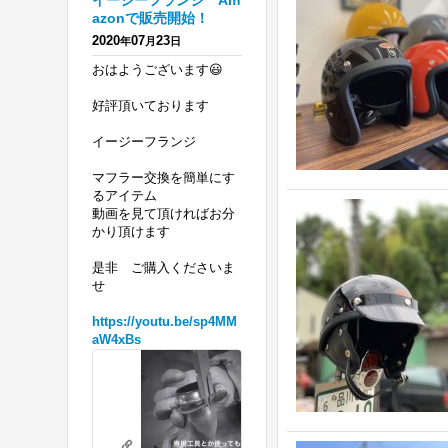
イージーフランジ Am
azonで販売開始！
2020
07
23
年
月
日
おはようございます😃
好評頂いております
イージーフランジ
マフラー交換を簡単にす
るアイテム
動画を見て頂ければお分
かり頂けます
是非 ご購入くださいま
せ
https://youtu.be/sp4MM
aW4xBs
ハ
ー
レ
リテーニングリングの必要がないフランジを 販売開始！ エボ、ツインカ
ー
youtu.be