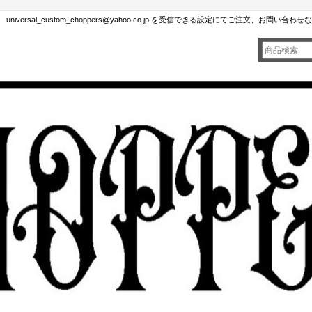
rsal_custom_choppers@yahoo.co.jp を受信できる設定にてご注文、お問い合わ