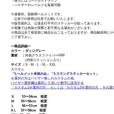
・後ろにはゴーグルストラップ
・バイザーやシールドも装着可能
※規格外。装飾用ヘルメットです。
公道での使用は任意でお願いいたします。
※販売規約上、公道走行不可のステッカーが貼ってあります。
※画像では色味が実際と若干異なる場合がございます。
※商品は全て発送前に検品をおこなっておりますが、商品輸送時に小
ご了承下さい。
ー商品詳細ー
カラー ：ダッジグレー
素材 ：
外装グラスファイバーFRP
（内張りクッション入り）
サイズ ：
S・M・L・XL・XXL
カスタム
「1.ヘルメット本体のみ」「3.スラングステッカーセット」
を選択の方はバイザー無しのカスタムの為、
バイザー選択欄は選択して頂いた数字に該当する
「カスタム1を選択の方 」もしくは「カスタム3を選択の方 」をお
Ｓ 53〜54cm 程度
Ｍ 55〜56cm 程度
Ｌ 56〜57cm 程度
XＬ 57〜58cm 程度