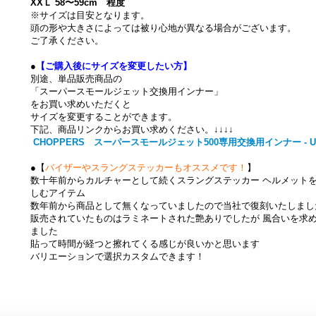
XXＬ 58〜59cm 程度
※サイズは目安となります。
頭の形や大きさによっては被り心地が異なる場合がございます。
ご了承ください。
●
【ご購入後にサイズを変更したい方】
別途、単品販売商品の
「スーパースモールジェット交換用インナー」
をお買い求めいただくと
サイズを変更することができます。
下記、商品リンクからお買い求めください。↓↓↓↓
CHOPPERS スーパースモールジェット500専用交換用インナー - UNIV
●【
バイザーやスラングステッカーもオススメです！
】
数十年前からカルチャーとして続くスラングステッカー ヘルメット
しむアイテム
数年前から商品として無くなっていましたので当社で復刻いたしまし
販売されていたものはラミネートされた艶ありでしたが 風合いを求
ました
貼って時間が経つと擦れてくる感じが良いかと思います
バリエーションで選択カスタムできます！