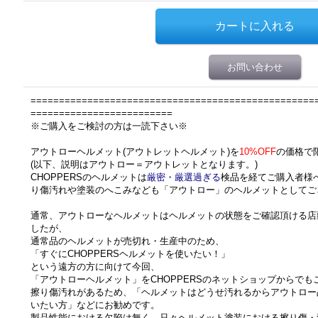
お問い合わせ
==================================================
=========================
※ご購入をご検討の方は一読下さい※
アウトローヘルメット(アウトレットヘルメット)を
10%OFF
の価格で
(以下、説明はアウトロー＝アウトレットとなります。)
CHOPPERSのヘルメットは
厳密・厳選過ぎる
検品を経てご購入者様
り傷汚れや塗装のへこみなども「アウトロー」のヘルメットとしてご
通常、アウトローなヘルメットはヘルメットの状態をご確認頂ける店
したが、
通常品のヘルメットが売切れ・生産中のため、
「すぐにCHOPPERSヘルメットを使いたい！」
という遠方の方に向けて今回、
「アウトローヘルメット」をCHOPPERSのネットショップからで
擦り傷汚れがあるため、「ヘルメットはどうせ汚れるからアウトロー
いたい方」などにお勧めです。
製品性能における欠陥は無く
、只々ヘルメット塗装における擦り傷・