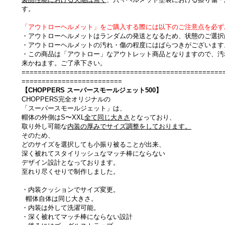
す。
「アウトローヘルメット」をご購入する際には以下のご注意点を必ず
・アウトローヘルメットはランダムの発送となるため、状態のご選択
・アウトローヘルメットの汚れ・傷の程度にはばらつきがございます
・この商品は「アウトロー」なアウトレット商品となりますので、汚
来かねます。ご了承下さい。
==================================================
=========================
【CHOPPERS スーパースモールジェット500
】
CHOPPERS完全オリジナルの
「スーパースモールジェット」は、
帽体の外側はS〜XXL
全て同じ大きさ
となっており、
取り外し可能な
内装の厚みでサイズ調整をしております。
そのため、
どのサイズを選択しても小振り被ることが出来、
深く被れてスタイリッシュなマッチ棒にならない
デザイン設計となっております。
至れり尽くせりで制作しました。
・内装クッションでサイズ変更。
帽体自体は同じ大きさ。
・内装は外して洗濯可能。
・深く被れてマッチ棒にならない設計