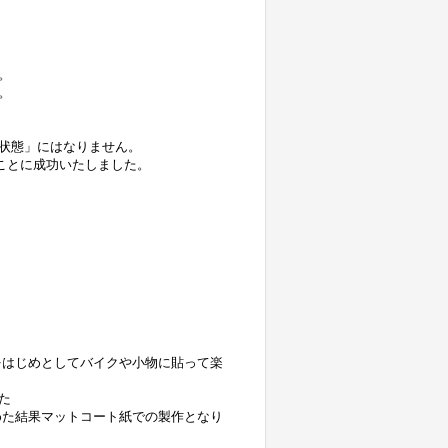
。
。
状態」にはなりません。
ことに成功いたしました。
をはじめとしてバイクや小物に貼って楽
た
めた結果マットコート紙での製作となり