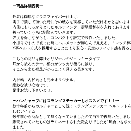
ー商品詳細説明ー
外装は肉厚なグラスファイバー仕上げ、
両手で潰して頂いた時にその硬さを実感していただけるかと思います
内側にもしっかりとしたキルティング、衝撃緩和材を入れてあります
被っていくうちに馴染んでいきます。
強度を保ちながらも、コンパクトな設定で製作いたしました。
小振りですので被った時にヘルメットが膨らんで見える、「マッチ棒
Y字ベルト方式を採用することにより安心・安定のフィット感も得る
こちらの商品は弊社オリジナルのジョッキータイプ
耳から後ろのテール部分がシッカリ後ろに被り、
そこから出た襟足がかっこよく見える長さです。
内径幅、内径高さも完全オリジナル。
絶妙な被り心地です。
是非お試し下さいませ。
〜ハンキャップにはスラングステッカーもオススメです！！〜
数十年前からカルチャーとして続くスラングステッカー ヘルメット
しむアイテム
数年前から商品として無くなっていましたので当社で復刻いたしまし
販売されていたものはラミネートされた艶ありでしたが 風合いを求
ました