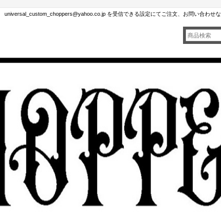
rsal_custom_choppers@yahoo.co.jp を受信できる設定にてご注文、お問い合わ