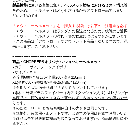
しかしながら、
製品性能における欠陥は無く、ヘルメット塗装におけるミス・汚れ等
そのため、「ヘルメットはどうせ汚れるからアウトロー品でも良い」
どにお勧めです。
「アウトローヘルメット」をご購入する際には以下のご注意点を必ず
・アウトローヘルメットはランダムの発送となるため、状態のご選択
・アウトローヘルメットの汚れ・傷の程度にはばらつきがございます
・この商品は「アウトロー」なアウトレット商品となりますので、汚
来かねます。ご了承下さい。
==================================================
============================
商品・CHOPPERSオリジナル ジョッキーヘルメット
●カラー・ヴィンテージアイボリー
●サイズ・M/XL
M(全周600×全幅175×全長260×高さ120mm）
XL(全周630×全幅175×全長260×高さ120mm）
※全周サイズは内張り縁ギリギリでカウントしております
●素材・外装グラスファイバー（内張りクッション入り）＆Dリング
本商品は、帽体自体の大きさは変わらず、内装クッションの厚みでサ
ります。
そのため、M・XLどちらも帽体自体の大きさは同じです。
※規格外、装飾用ヘルメットです。公道での使用は任意でお願いいた
※商品は全て発送前に検品をおこなっておりますが、商品輸送時に小
承下さい。