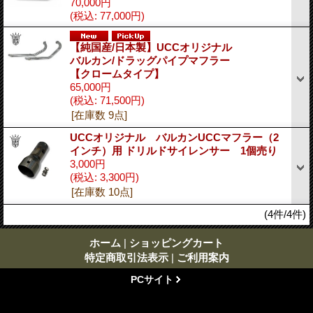
70,000円
(税込
:
77,000円)
【純国産/日本製】UCCオリジナル
バルカン/ドラッグパイプマフラー
【クロームタイプ】
65,000円
(税込
:
71,500円)
[在庫数 9点]
UCCオリジナル バルカンUCCマフラー（2
インチ）用 ドリルドサイレンサー 1個売り
3,000円
(税込
:
3,300円)
[在庫数 10点]
(4件/4件)
ホーム
|
ショッピングカート
特定商取引法表示
|
ご利用案内
PCサイト