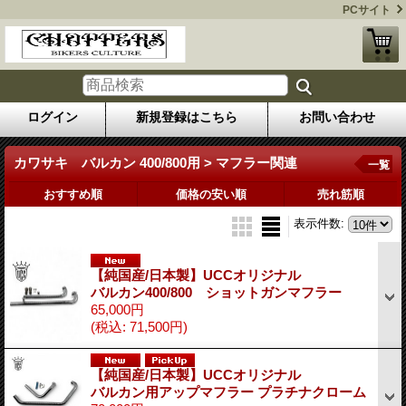
PCサイト
ログイン
新規登録はこちら
お問い合わせ
カワサキ バルカン 400/800用 > マフラー関連
一覧
おすすめ順
価格の安い順
売れ筋順
表示件数
:
【純国産/日本製】UCCオリジナル
バルカン400/800 ショットガンマフラー
65,000円
(税込
:
71,500円)
【純国産/日本製】UCCオリジナル
バルカン用アップマフラー プラチナクローム