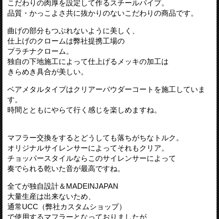
こだわりの肉厚を設定して作るスチールパイプ。
品質・かっこよさ共に抜かりのないこだわりの商品です。
曲げの部分もつぶれないように美しく、
仕上げのクロームは弊社提携工場の
プラチナクローム。
独自の下地施工によって仕上げるメッキの加工は
きらめき具合が美しい。
ベアメタルタイプはクリアーパウダーコートを施工していま
す。
時間とともにやらて行く感じを楽しめますね。
マフラー交換をするとどうしても落ちがちなトルク。
オリジナルサイレンサーによってそれもクリア。
チョッパースタイルならこのサイレンサーによって
奏でられる乾いた音が最高ですね。
全てが独自設計＆MADEINJAPAN
大量生産は出来ないため、
通常UCC（弊社カスタムショップ）
で使用するマフラーとなっておりましたが、