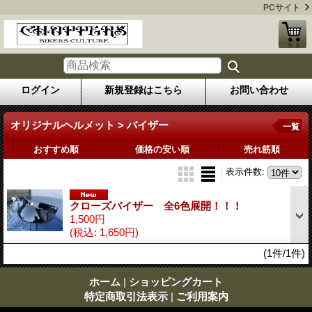
PCサイト
ログイン
新規登録はこちら
お問い合わせ
オリジナルヘルメット > バイザー
一覧
おすすめ順
価格の安い順
売れ筋順
表示件数
:
クローズバイザー 全6色展開！！！
1,500円
(税込
:
1,650円)
(1件/1件)
ホーム
|
ショッピングカート
特定商取引法表示
|
ご利用案内