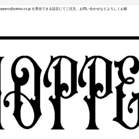
hoppers@yahoo.co.jp を受信できる設定にてご注文、お問い合わせなどよろしくお願