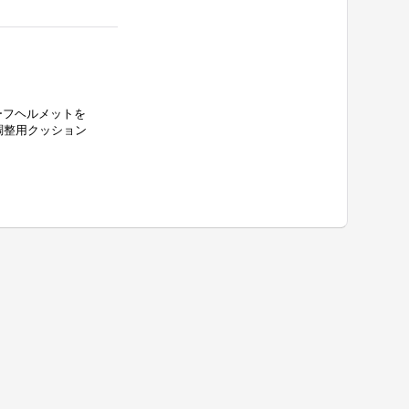
ーフヘルメットを
調整用クッション
hoppers.ocnk.net/product/282