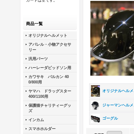
カートは空です。
商品一覧
オリジナルヘルメット
アパレル・小物アクセサ
リー
汎用パーツ
ハーレーダビッドソン用
カワサキ バルカン 40
0/800用
オリ
ヤマハ ドラッグスター
400/1100用
ジ
保護猫チャリティーグッ
ズ
ゴーグル
インカム
スマホホルダー