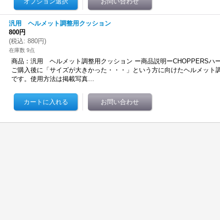
汎用 ヘルメット調整用クッション
800円
(
税込
:
880円
)
在庫数 9点
商品：汎用 ヘルメット調整用クッション ー商品説明ーCHOPPERSハ
ご購入後に「サイズが大きかった・・・」という方に向けたヘルメット
です。使用方法は掲載写真…
ム、スポーツスターに適合します ショッピングサイトよりお買い求め頂けますhttps://ucc