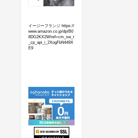
の
マ
フ
ラ
イージーフランジ https://
ー
www.amazon.co.jp/dp/B0
8DG2KX2W/ref=cm_sw_r
交
_cp_api_i_2XogFbN449X
換！
E9