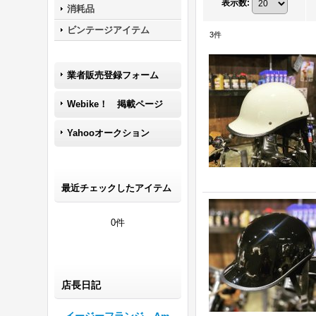
表示数
:
消耗品
ビンテージアイテム
3
件
業者販売登録フォーム
Webike！ 掲載ページ
Yahooオークション
最近チェックしたアイテム
0件
店長日記