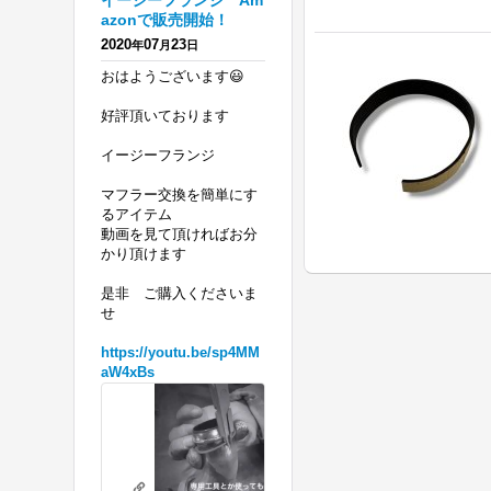
イージーフランジ Am
azonで販売開始！
2020
07
23
年
月
日
おはようございます😃
好評頂いております
イージーフランジ
マフラー交換を簡単にす
るアイテム
動画を見て頂ければお分
かり頂けます
是非 ご購入くださいま
せ
https://youtu.be/sp4MM
aW4xBs
ハ
ー
レ
リテーニングリングの必要がないフランジを 販売開始！ エボ、ツインカ
ー
youtu.be