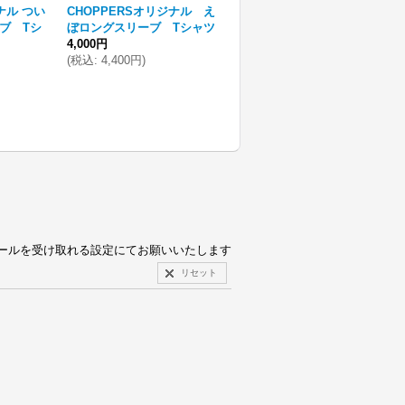
ナル つい
CHOPPERSオリジナル え
CHOPPERS Tシャツ
ブ Tシ
ぼロングスリーブ Tシャツ
4,500円
4,000円
(
税込
:
4,950円
)
(
税込
:
4,400円
)
pからのメールを受け取れる設定にてお願いいたします
リセット