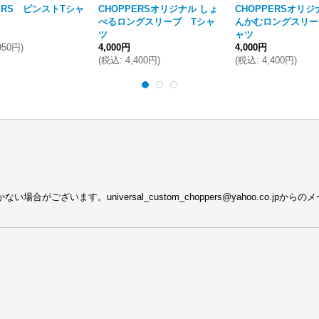
ERS ピンストTシャ
CHOPPERSオリジナル しょ
CHOPPERSオリジ
べるロングスリーブ Tシャ
んかむロングスリー
ツ
ャツ
950円
)
4,000円
4,000円
(
税込
:
4,400円
)
(
税込
:
4,400円
)
がございます。universal_custom_choppers@yahoo.co.j