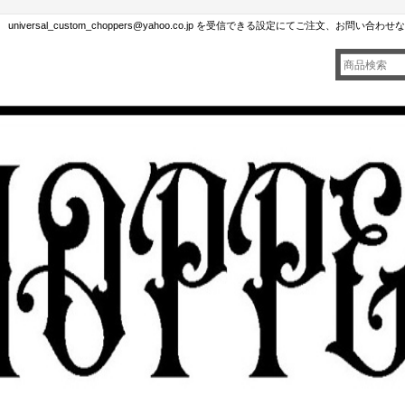
rsal_custom_choppers@yahoo.co.jp を受信できる設定にてご注文、お問い合わ