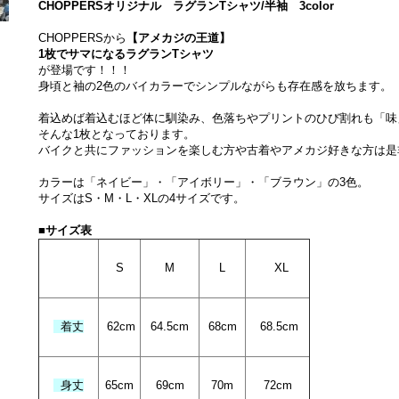
CHOPPERSオリジナル ラグランTシャツ/半袖 3color
CHOPPERSから
【アメカジの王道】
1枚でサマになるラグランTシャツ
が登場です！！！
身頃と袖の2色のバイカラーでシンプルながらも存在感を放ちます。
着込めば着込むほど体に馴染み、色落ちやプリントのひび割れも「味
そんな1枚となっております。
バイクと共にファッションを楽しむ方や古着やアメカジ好きな方は是
カラーは「ネイビー」・「アイボリー」・「ブラウン」の3色。
サイズはS・M・L・XLの4サイズです。
■
サイズ表
S
M
L
XL
着丈
62cm
64.5cm
68
cm
68.5
cm
身丈
65cm
69cm
70m
72cm