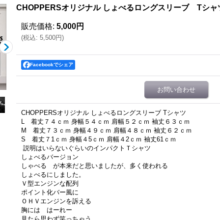
CHOPPERSオリジナル しょべるロングスリーブ Tシャ
販売価格
:
5,000円
(
税込
:
5,500円
)
Facebookでシェア
お問い合わせ
CHOPPERSオリジナル しょべるロングスリーブ Tシャツ
L 着丈７４ｃｍ 身幅５４ｃｍ 肩幅５２ｃｍ 袖丈６３ｃｍ
M 着丈７３ｃｍ 身幅４９ｃｍ 肩幅４８ｃｍ 袖丈６２ｃｍ
S 着丈７1ｃｍ 身幅４5ｃｍ 肩幅４2ｃｍ 袖丈61ｃｍ
説明はいらないぐらいのインパクトＴシャツ
しょべるバージョン
しゃべる が本来だと思いましたが、多く使われる
しょべるにしました。
Ｖ型エンジンな配列
ポイント化バー風に
ＯＨＶエンジンを訴える
胸には はーれー
見たら思わず笑っちゃう