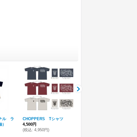
ジナル ラ
CHOPPERS Tシャツ
CHOPPERSオリジナル ラ
袖）
4,500円
バーコインケース
(
税込
:
4,950円
)
600円
(
税込
:
660円
)