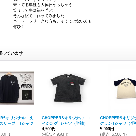
乗ってる車種も大体わかっちゃう
笑うって事は福を呼ぶ
そんな訳で 作ってみました
ハーレーフリークな方も、そうではない方も
ぜひ！
買っています
PERSオリジナル え
CHOPPERSオリジナル エ
CHOPPERSオリ
スリーブ Tシャツ
イジングTシャツ（半袖）
グランTシャツ（半
4,500円
5,000円
400円
)
(
税込
:
4,950円
)
(
税込
:
5,500円
)