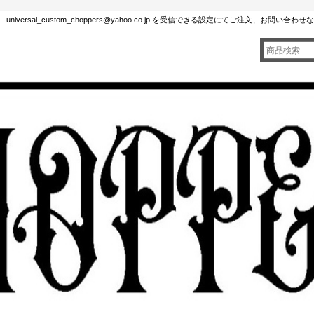
rsal_custom_choppers@yahoo.co.jp を受信できる設定にてご注文、お問い合わ