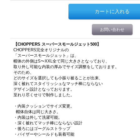
お問い合わせ
【CHOPPERS スーパースモールジェット500
】
CHOPPERS完全オリジナルの
「スーパースモールジェット」は、
帽体の外側はS〜XXL
全て同じ大きさ
となっており、
取り外し可能な
内装の厚みでサイズ調整をしております。
そのため、
どのサイズを選択しても小振り被ることが出来、
深く被れてスタイリッシュなマッチ棒にならない
デザイン設計となっております。
至れり尽くせりで制作しました。
・内装クッションでサイズ変更。
帽体自体は同じ大きさ。
・内装は外して洗濯可能。
・深く被れてマッチ棒にならない設計
・後ろにはゴーグルストラップ
・バイザーやシールドも装着可能