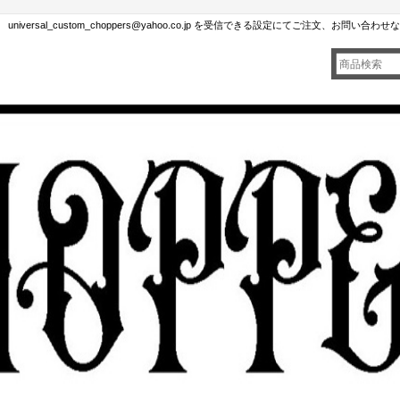
rsal_custom_choppers@yahoo.co.jp を受信できる設定にてご注文、お問い合わ