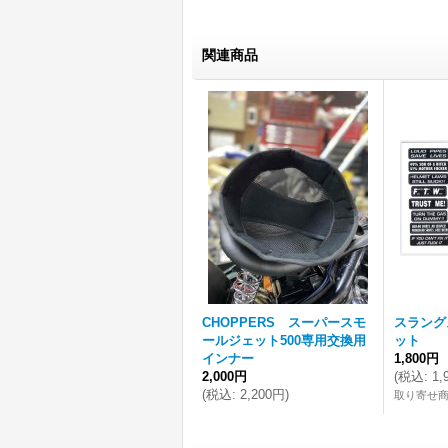
関連商品
CHOPPERS スーパースモ
スラング
ールジェット500専用交換用
ット
インナー
1,800円
2,000円
(
税込
:
1,
(
税込
:
2,200円
)
取り寄せ