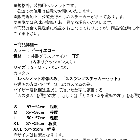
※規格外。装飾用ヘルメットです。
公道での使用は任意でお願いいたします。
※販売規約上、公道走行不可のステッカーが貼ってあります。
※画像では色味が実際と若干異なる場合がございます。
※商品は全て発送前に検品をおこなっておりますが、商品輸送時に小
ご了承下さい。
ー商品詳細ー
カラー ：ビーイエロー
素材 ：
外装グラスファイバーFRP
（内張りクッション入り）
サイズ ：
S・M・L・XL・XXL
カスタム
「1.ヘルメット本体のみ」「3.スラングステッカーセット」
を選択の方はバイザー無しのカスタムの為、
バイザー選択欄は選択して頂いた数字に該当する
「カスタム1を選択の方 」もしくは「カスタム3を選択の方 」をお
Ｓ 53〜54cm 程度
Ｍ 55〜56cm 程度
Ｌ 56〜57cm 程度
XＬ 57〜58cm 程度
XXＬ 58〜59cm 程度
※サイズは目安となります。