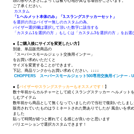
頭の形や大きさによっては被り心地が異なる場合がございます。
ご了承ください。
カスタム
「1.ヘルメット本体のみ」「3.スラングステッカーセット」
を選択の方はバイザー無しのカスタムの為、
バイザー選択欄は選択して頂いた数字に該当する
「カスタム1を選択の方 」もしくは「カスタム3を選択の方 」をお
●
【ご購入後にサイズを変更したい方】
別途、単品販売商品の
「スーパースモールジェット交換用インナー」
をお買い求めいただくと
サイズを変更することができます。
下記、商品リンクからお買い求めください。↓↓↓↓
CHOPPERS スーパースモールジェット500専用交換用インナー - UNIV
●【
バイザーやスラングステッカーもオススメです！
】
数十年前からカルチャーとして続くスラングステッカー ヘルメット
しむアイテム
数年前から商品として無くなっていましたので当社で復刻いたしまし
販売されていたものはラミネートされた艶ありでしたが 風合いを求
ました
貼って時間が経つと擦れてくる感じが良いかと思います
バリエーションで選択カスタムできます！