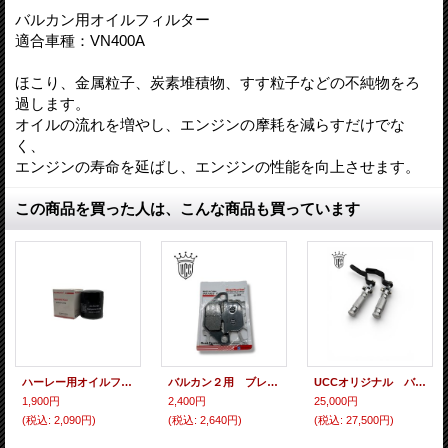
バルカン用オイルフィルター
適合車種：VN400A
ほこり、金属粒子、炭素堆積物、すす粒子などの不純物をろ
過します。
オイルの流れを増やし、エンジンの摩耗を減らすだけでな
く、
エンジンの寿命を延ばし、エンジンの性能を向上させます。
この商品を買った人は、こんな商品も買っています
ハーレー用オイルフィルター
バルカン２用 ブレーキパッド
UCCオリジナル バルカン用 ミッドペグキット
1,900円
2,400円
25,000円
(税込
:
2,090円)
(税込
:
2,640円)
(税込
:
27,500円)