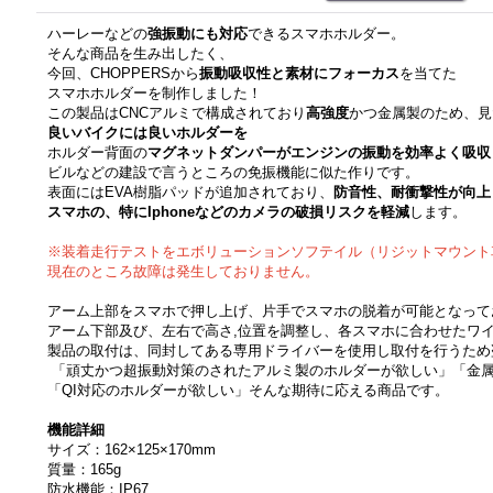
ハーレーなどの
強振動にも対応
できるスマホホルダー。
そんな商品を生み出したく、
今回、CHOPPERSから
振動吸収性と素材にフォーカス
を当てた
スマホホルダーを制作しました！
この製品はCNCアルミで構成されており
高強度
かつ金属製のため、見
良いバイクには良いホルダーを
ホルダー背面の
マグネットダンパーがエンジンの振動を効率よく吸収
ビルなどの建設で言うところの免振機能に似た作りです。
表面にはEVA樹脂パッドが追加されており、
防音性、耐衝撃性が向上
スマホの、特にIphoneなどのカメラの破損リスクを軽減
します。
※装着走行テストをエボリューションソフテイル（リジットマウント
現在のところ故障は発生しておりません。
アーム上部をスマホで押し上げ、片手でスマホの脱着が可能となって
アーム下部及び、左右で高さ,位置を調整し、各スマホに合わせたワ
製品の取付は、同封してある専用ドライバーを使用し取付を行うため
「頑丈かつ超振動対策のされたアルミ製のホルダーが欲しい」「金
「QI対応のホルダーが欲しい」そんな期待に応える商品です。
機能詳細
サイズ：162×125×170mm
質量：165g
防水機能：IP67