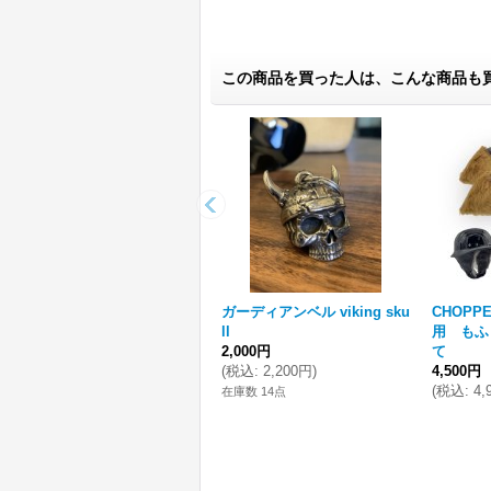
この商品を買った人は、こんな商品も
ガーディアンベル viking sku
CHOP
ll
用 もふ
2,000円
て
(
税込
:
2,200円
)
4,500円
(
税込
:
4,
在庫数 14点