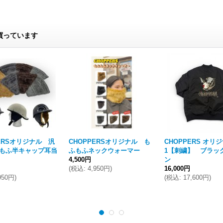
買っています
PERSオリジナル 汎
CHOPPERSオリジナル も
CHOPPERS オリジ
もふ半キャップ耳当
ふもふネックウォーマー
1【刺繍】 ブラッ
4,500円
ン
(
税込
:
4,950円
)
16,000円
950円
)
(
税込
:
17,600円
)