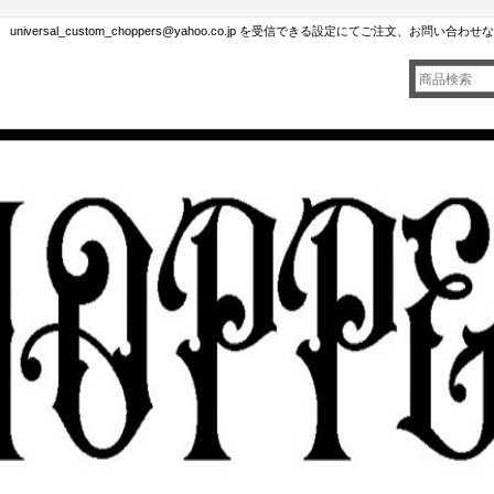
rsal_custom_choppers@yahoo.co.jp を受信できる設定にてご注文、お問い合わ