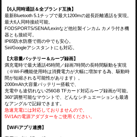
【6人同時通話＆全ブランド互換】
最新Bluetooth 5.1チップで最大1200mの超長距離通話を実現。
最大6人同時接続可能。
FODSPORTS/SENA/Lexinなど他社製インカム カメラ付き機
器とも接続可。
IP65防水防塵で雨の中でも安心。
Siri/Googleアシスタントにも対応。
【大容量バッテリー＆ループ録画】
満充電時で最大通話45時間／録画7時間の長時間駆動を実現
（※Wi-Fi機能使用時は消費電力が大幅に増加する為、駆動時
間が短縮される可能性があります）。
2000mAh大容量バッテリー搭載で、
充電中も途切れない256GB TFカード対応ループ録画が可能。
360°調整可能なマウントで、どんなシチュエーションも最適
なアングルで記録できます。
急速充電には対応しておりませんので、
5V/1Aの電源アダプターをご使用ください。
【WiFiアプリ連携】