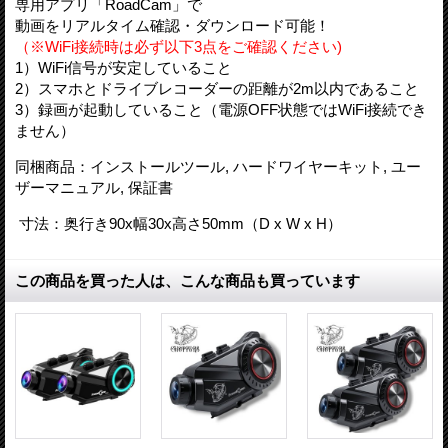
専用アプリ「RoadCam」で
動画をリアルタイム確認・ダウンロード可能！
（※WiFi接続時は必ず以下3点をご確認ください)
1）WiFi信号が安定していること
2）スマホとドライブレコーダーの距離が2m以内であること
3）録画が起動していること（電源OFF状態ではWiFi接続でき
ません）
同梱商品：
インストールツール, ハードワイヤーキット, ユー
ザーマニュアル, 保証書
寸法：
奥行き90x幅30x高さ50mm（D x W x H）
この商品を買った人は、こんな商品も買っています