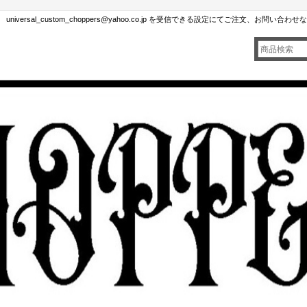
rsal_custom_choppers@yahoo.co.jp を受信できる設定にてご注文、お問い合わ