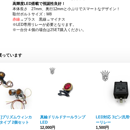
高輝度LED搭載で視認性良好！
本体長さ 27mm、奥行12mmと小ぶりでスマートなデザイン！
取付ボルトサイズ：M8
赤線
→プラス 黒線→マイナス
※LED専用リレーが必要となります。
※一台分４個の場合は2SET購入ください。
買っています
り]プリズムウィンカ
真鍮ドリルドテールランプ
LED対応 3ピン汎
Dタイプ 2個セット
LED
ーリレー
12,000円
1,500円