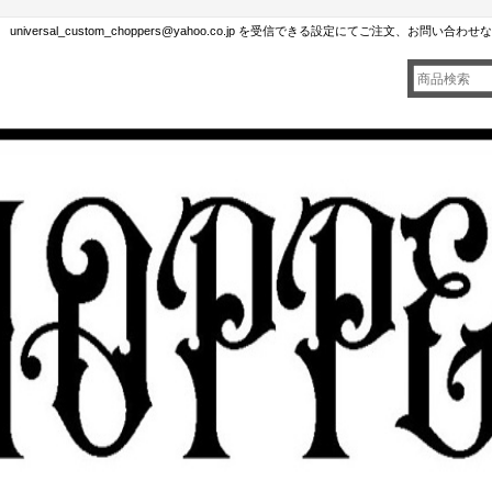
rsal_custom_choppers@yahoo.co.jp を受信できる設定にてご注文、お問い合わ