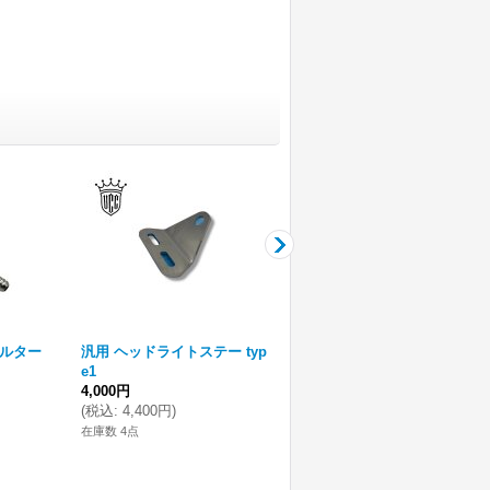
ルター
汎用 ヘッドライトステー typ
汎用トランペットマフラーエ
e1
ンド
4,000円
18,000円
(
税込
:
4,400円
)
(
税込
:
19,800円
)
在庫数 4点
在庫わずか