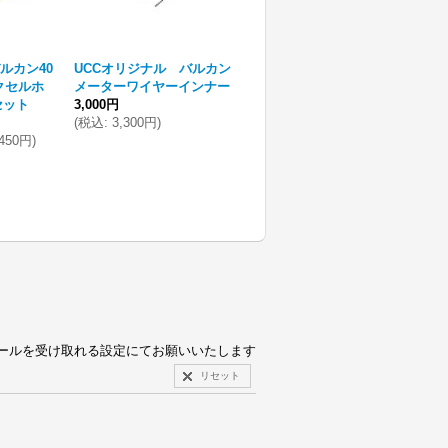
ルカン40
UCCオリジナル バルカン
UCCオリジナル カワサキ
アクセルホ
メーターワイヤーインナー
バルカン400/800/II/C/D リ
セット
3,000円
ジット ローダウン
(
税込
:
3,300円
)
10,000円
,450円
)
(
税込
:
11,000円
)
在庫数 9点
pからのメールを受け取れる設定にてお願いいたします
リセット