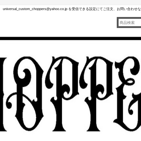
rsal_custom_choppers@yahoo.co.jp を受信できる設定にてご注文、お問い合わ