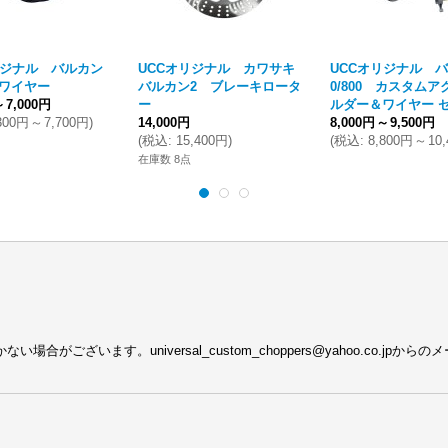
リジナル バルカン
UCCオリジナル カワサキ
UCCオリジナル バ
ワイヤー
バルカン2 ブレーキロータ
0/800 カスタム
～
7,000円
ー
ルダー＆ワイヤー 
300円
～
7,700円
)
14,000円
8,000円
～
9,500円
(
税込
:
15,400円
)
(
税込
:
8,800円
～
10
在庫数 8点
がございます。universal_custom_choppers@yahoo.co.j