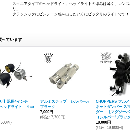
スクエアタイプのヘッドライト。ヘッドライトの厚みは薄く、レンズ
リ。
クラッシックにビンテージ感を出したい方にピッタリのライトです！
買っています
限り】汎用4インチ
アルミステップ シルバーor
CHOPPERS フル
ヘッドライト ４co
ブラック
ネットダンパー ス
7,000円
ダー 【マグソー
(
税込
:
7,700円
)
（シルバー/ブラッ
,500円
)
18,000円
(
税込
:
19,800円
)