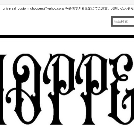
rsal_custom_choppers@yahoo.co.jp を受信できる設定にてご注文、お問い合わ