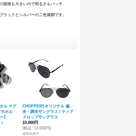
の面積も大きいので明るさもバッチ
ブラックとシルバーの二色展開です。
メタル マグ
CHOPPERSオリジナル 偏
マホホル
光・調光サングラス / ティア
バー】
ドロップサングラス
ク）
10,000円
(
税込
:
11,000円
)
追加生産中