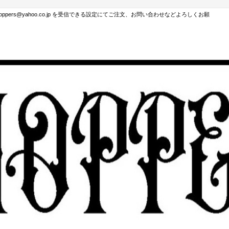
hoppers@yahoo.co.jp を受信できる設定にてご注文、お問い合わせなどよろしくお願