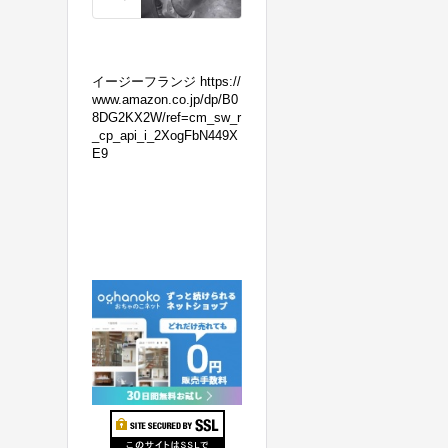
の
マ
フ
ラ
イージーフランジ https://
ー
www.amazon.co.jp/dp/B0
8DG2KX2W/ref=cm_sw_r
交
_cp_api_i_2XogFbN449X
換！
E9