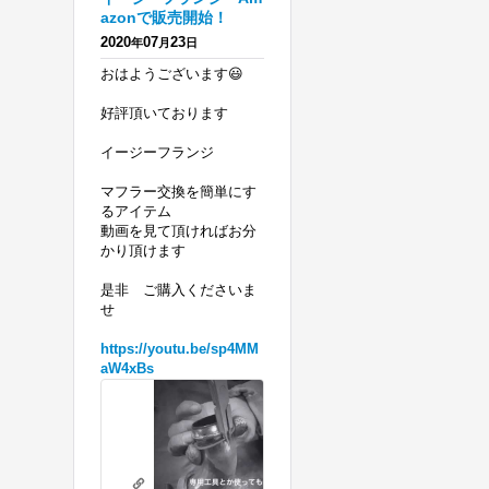
azonで販売開始！
2020
07
23
年
月
日
おはようございます😃
好評頂いております
イージーフランジ
マフラー交換を簡単にす
るアイテム
動画を見て頂ければお分
かり頂けます
是非 ご購入くださいま
せ
https://youtu.be/sp4MM
aW4xBs
ハ
ー
レ
リテーニングリングの必要がないフランジを 販売開始！ エボ、ツインカ
ー
youtu.be